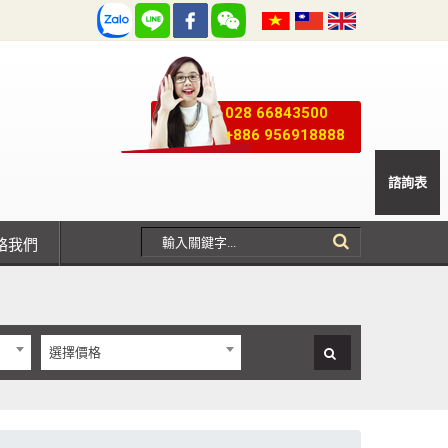
028 66843500
+886 956918888
諮詢表
聯絡我們
選擇價格