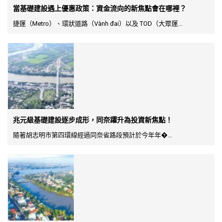
當基礎建設遇上優惠政策：資金流向的新焦點會在哪裡？
捷運（Metro）、環狀道路（Vành đai）以及 TOD（大眾運...
兆元級基礎建設逐步成形，同奈躍升為投資新焦點！
隨著胡志明市第四環線經過同奈省路段預計於今年年�...