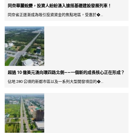
同奈華麗蛻變，投資人紛紛湧入搶搭基礎建設發展列車！
同奈省正逐漸成為吸引投資資金的焦點地區，受惠於�...
超過 10 億美元湧向環四路北側——一個新的成長核心正在形成？
佔地 280 公頃的新都市區以及一系列大型開發項目的�...