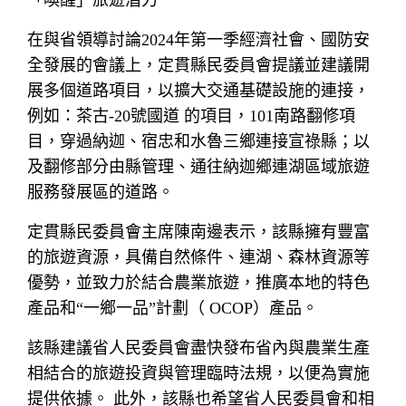
「喚醒」旅遊潛力
在與省領導討論2024年第一季經濟社會、國防安
全發展的會議上，定貫縣民委員會提議並建議開
展多個道路項目，以擴大交通基礎設施的連接，
例如：茶古-20號國道 的項目，101南路翻修項
目，穿過納迦、宿忠和水魯三鄉連接宣祿縣；以
及翻修部分由縣管理、通往納迦鄉連湖區域旅遊
服務發展區的道路。
定貫縣民委員會主席陳南邊表示，該縣擁有豐富
的旅遊資源，具備自然條件、連湖、森林資源等
優勢，並致力於結合農業旅遊，推廣本地的特色
產品和“一鄉一品”計劃（ OCOP）產品。
該縣建議省人民委員會盡快發布省內與農業生產
相結合的旅遊投資與管理臨時法規，以便為實施
提供依據。 此外，該縣也希望省人民委員會和相