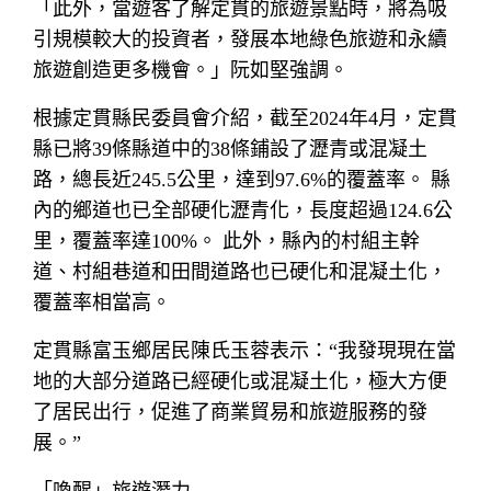
「此外，當遊客了解定貫的旅遊景點時，將為吸
引規模較大的投資者，發展本地綠色旅遊和永續
旅遊創造更多機會。」阮如堅強調。
根據定貫縣民委員會介紹，截至2024年4月，定貫
縣已將39條縣道中的38條鋪設了瀝青或混凝土
路，總長近245.5公里，達到97.6%的覆蓋率。 縣
內的鄉道也已全部硬化瀝青化，長度超過124.6公
里，覆蓋率達100%。 此外，縣內的村組主幹
道、村組巷道和田間道路也已硬化和混凝土化，
覆蓋率相當高。
定貫縣富玉鄉居民陳氏玉蓉表示：“我發現現在當
地的大部分道路已經硬化或混凝土化，極大方便
了居民出行，促進了商業貿易和旅遊服務的發
展。”