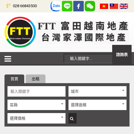
028 66843500
諮詢表
買賣
出租
城市
區縣
選擇面積
選擇價格