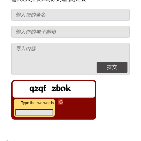
提交
Type the two words: