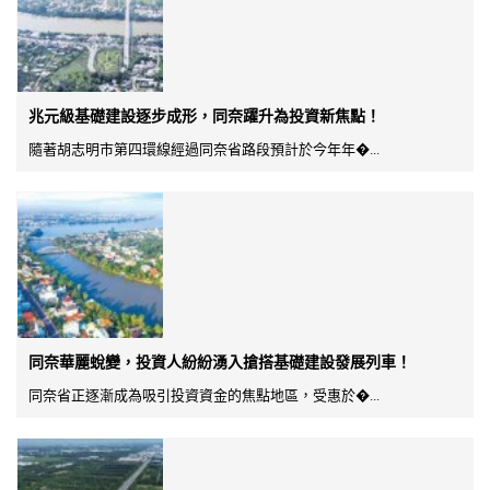
兆元級基礎建設逐步成形，同奈躍升為投資新焦點！
隨著胡志明市第四環線經過同奈省路段預計於今年年�...
同奈華麗蛻變，投資人紛紛湧入搶搭基礎建設發展列車！
同奈省正逐漸成為吸引投資資金的焦點地區，受惠於�...