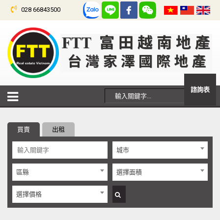
028 66843500
諮詢表
買賣
出租
城市
區縣
選擇面積
選擇價格