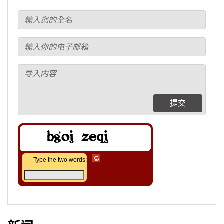
提交
Type the two words: