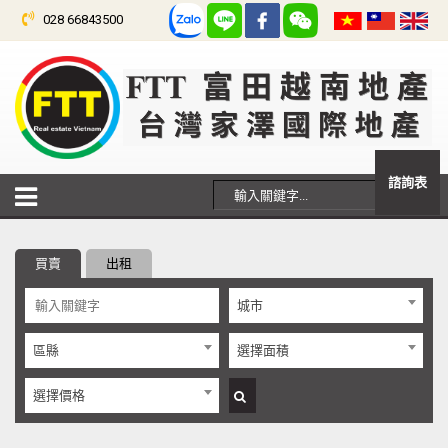
028 66843500
諮詢表
買賣
出租
城市
區縣
選擇面積
選擇價格