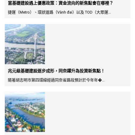
當基礎建設遇上優惠政策：資金流向的新焦點會在哪裡？
捷運（Metro）、環狀道路（Vành đai）以及 TOD（大眾運...
兆元級基礎建設逐步成形，同奈躍升為投資新焦點！
隨著胡志明市第四環線經過同奈省路段預計於今年年�...