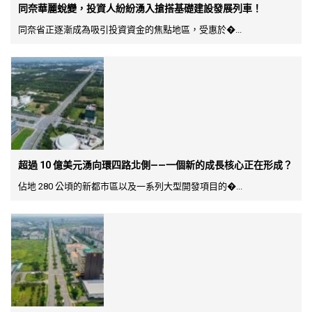
同奈華麗蛻變，投資人紛紛湧入搶搭基礎建設發展列車！
同奈省正逐漸成為吸引投資資金的焦點地區，受惠於�...
超過 10 億美元湧向環四路北側——一個新的成長核心正在形成？
佔地 280 公頃的新都市區以及一系列大型開發項目的�...