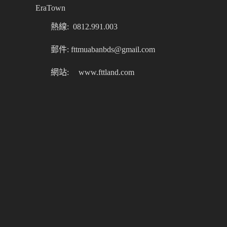
EraTown
熱線: 0812.991.003
郵件: fttmuabanbds@gmail.com
網站:
www.fttland.com