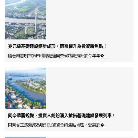
兆元級基礎建設逐步成形，同奈躍升為投資新焦點！
隨著胡志明市第四環線經過同奈省路段預計於今年年�...
同奈華麗蛻變，投資人紛紛湧入搶搭基礎建設發展列車！
同奈省正逐漸成為吸引投資資金的焦點地區，受惠於�...