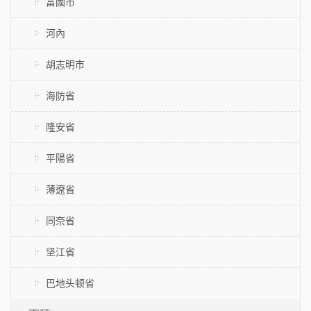
富國市
河內
胡志明市
海防省
隆安省
平陽省
薄遼省
同奈省
坚江省
巴地头顿省