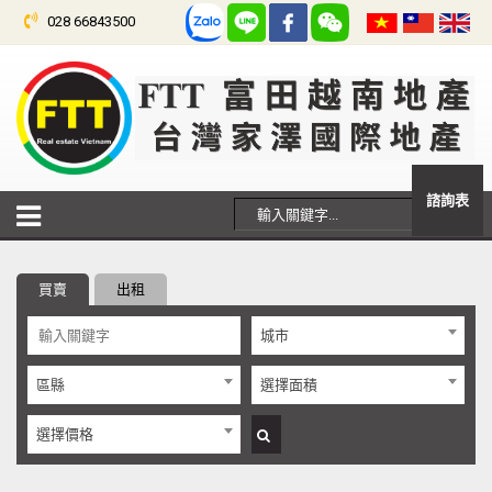
028 66843500
諮詢表
買賣
出租
城市
區縣
選擇面積
選擇價格