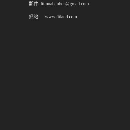
郵件: fttmuabanbds@gmail.com
網站:
www.fttland.com