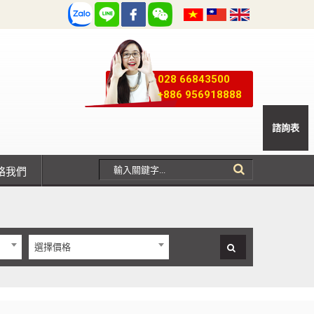
028 66843500
+886 956918888
諮詢表
聯絡我們
選擇價格