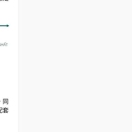
，同
配套