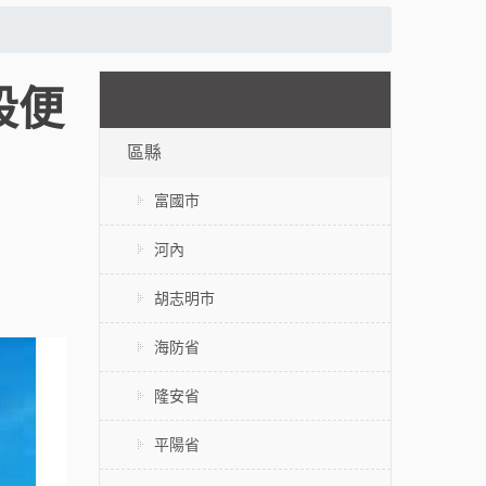
地段便
區縣
富國市
河內
胡志明市
海防省
隆安省
平陽省