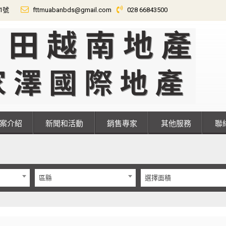
01號
fttmuabanbds@gmail.com
028 66843500
專案介紹
新聞和活動
銷售專家
其他服務
區縣
選擇面積