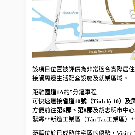
該項目位置被評價為非常適合實際居住
接觸周邊生活配套設施及就業區域。
距離
國道1A
約5分鐘車程
可快速連接
省道10號（Tỉnh lộ 10）
及
武
方便前往
第6郡、第8郡
及胡志明市中心
緊鄰**新造工業區（Tân Tạo工業區
憑藉位於已成熟住宅區的優勢，Vision