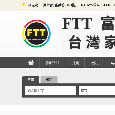
: 胡志明市, 第七郡, 富美坊, 15B街, ERA TOWN公寓, EA4.01-
關於FTT
買賣
出租
買賣
出租
城市