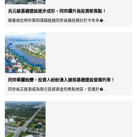
兆元級基礎建設逐步成形，同奈躍升為投資新焦點！
隨著胡志明市第四環線經過同奈省路段預計於今年年�...
同奈華麗蛻變，投資人紛紛湧入搶搭基礎建設發展列車！
同奈省正逐漸成為吸引投資資金的焦點地區，受惠於�...