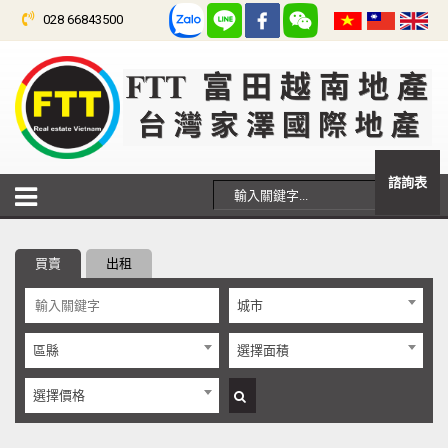
028 66843500
諮詢表
買賣
出租
城市
區縣
選擇面積
選擇價格