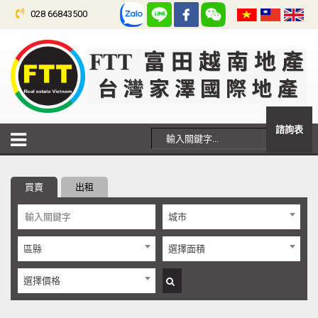
028 66843500
諮詢表
買賣
出租
城市
區縣
選擇面積
選擇價格