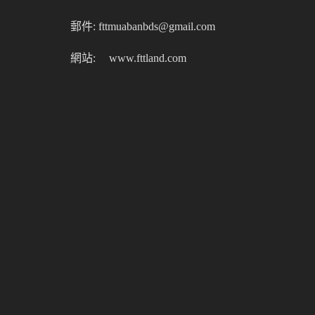
郵件: fttmuabanbds@gmail.com
網站:
www.fttland.com