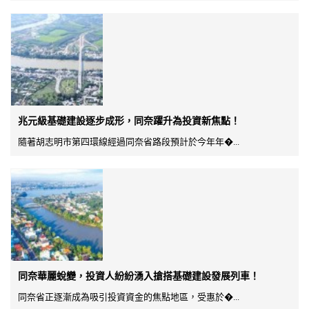
兆元級基礎建設逐步成形，同奈躍升為投資新焦點！
隨著胡志明市第四環線經過同奈省路段預計於今年年�...
同奈華麗蛻變，投資人紛紛湧入搶搭基礎建設發展列車！
同奈省正逐漸成為吸引投資資金的焦點地區，受惠於�...