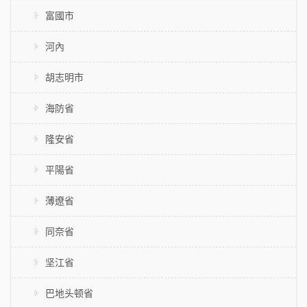
富國市
河內
胡志明市
海防省
隆安省
平陽省
薄遼省
同奈省
坚江省
巴地头顿省