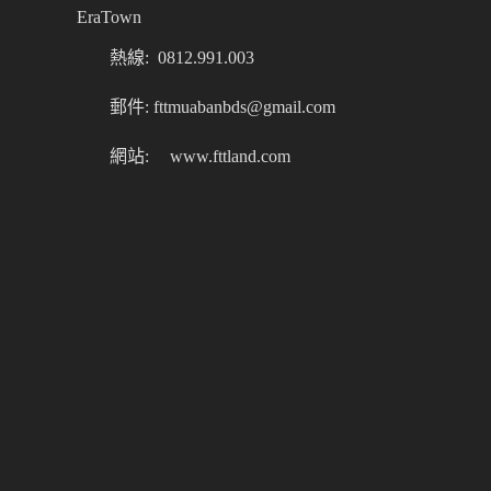
EraTown
熱線: 0812.991.003
郵件: fttmuabanbds@gmail.com
網站:
www.fttland.com