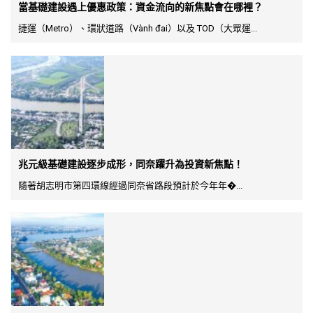
當基礎建設遇上優惠政策：資金流向的新焦點會在哪裡？
捷運（Metro）、環狀道路（Vành đai）以及 TOD（大眾運...
兆元級基礎建設逐步成形，同奈躍升為投資新焦點！
隨著胡志明市第四環線經過同奈省路段預計於今年年�...