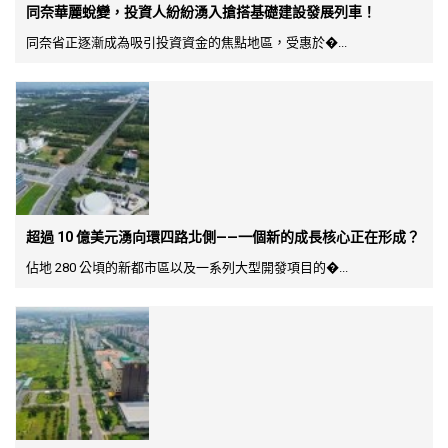
同奈華麗蛻變，投資人紛紛湧入搶搭基礎建設發展列車！
同奈省正逐漸成為吸引投資資金的焦點地區，受惠於�...
超過 10 億美元湧向環四路北側——一個新的成長核心正在形成？
佔地 280 公頃的新都市區以及一系列大型開發項目的�...