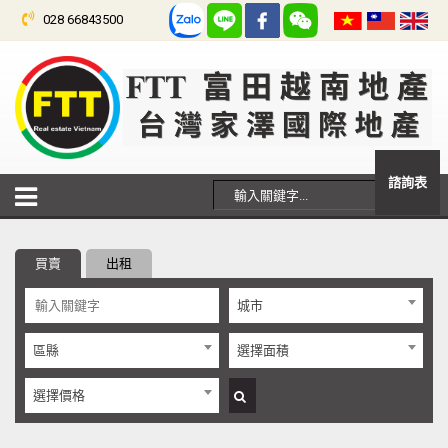
028 66843500
諮詢表
買賣
出租
城市
區縣
選擇面積
選擇價格