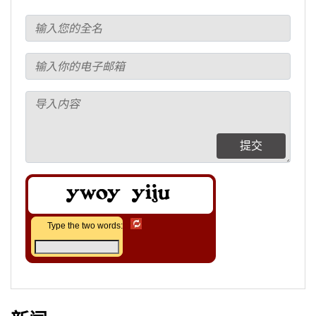
提交
Type the two words: