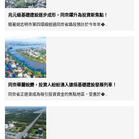
兆元級基礎建設逐步成形，同奈躍升為投資新焦點！
隨著胡志明市第四環線經過同奈省路段預計於今年年�...
同奈華麗蛻變，投資人紛紛湧入搶搭基礎建設發展列車！
同奈省正逐漸成為吸引投資資金的焦點地區，受惠於�...