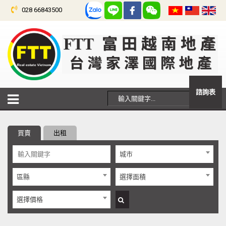
028 66843500
諮詢表
買賣
出租
城市
區縣
選擇面積
選擇價格