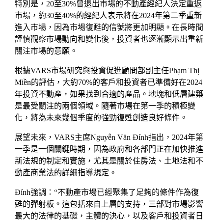
特別是，20至30%曾退出市場的不動產經紀人決定重返
市場，約30至40%的經紀人表示將在2024年第二季重新
進入市場，因為市場復甦的信號將更加明顯。在長時間
謹慎觀察市場動向和變化後，投資者也逐漸顯示出重新
關注市場的意願。
根據VARS市場研究與投資促進顧問部副主任Phạm Thị
Miền的評估，大約70%的客戶和投資者已準備好在2024
年投資不動產，如果找到合適的產品。地塊和低層建築
是最受關注的兩個領域。隨著市場在第一季的積極變
化，將為未來幾個季度的強勁復甦創造良好條件。
展望未來，VARS主席Nguyễn Văn Đính指出，2024年第
一季是一個關鍵時期，因為政府和各部門正在加快推進
新法規的制定和實施，尤其是關於住房法、土地法和不
動產商業法的詳細指導規定。
Đính強調：“不動產市場已經聚集了足夠的條件作為復
甦的彈射板。這包括來自上層的支持，三部對市場影響
最大的法律的基礎，主體的決心，以及客戶和投資者日