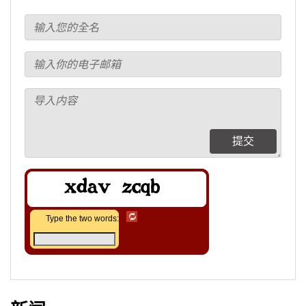
提交
Type the two words: