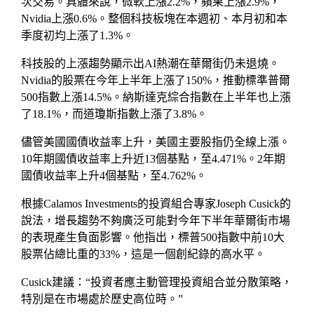
次交易。具體來說，微軟上漲2.2%，蘋果上漲2.9%，
Nvidia上漲0.6%。整個科技板塊在本週初、本月初和本
季度初均上漲了1.3%。
科技股的上漲趨勢顯示出AI熱潮在華爾街仍未退燒。
Nvidia的股票在今年上半年上漲了150%，推動標準普爾
500指數上漲14.5%。納斯達克綜合指數在上半年也上漲
了18.1%，而道瓊斯指數上漲了3.8%。
儘管美國國債收益率上升，美國主要股指仍全線上漲。
10年期國債收益率上升近13個基點，至4.471%。2年期
國債收益率上升4個基點，至4.762%。
根據Calamos Investments的投資組合專家Joseph Cusick的
說法，增長趨勢不夠廣泛可能對今年下半年華爾街市場
的表現產生負面影響。他指出，標普500指數中前10大
股票佔總比重的33%，這是一個創紀錄的高水平。
Cusick建議：“投資者應主動管理投資組合並分散策略，
特別是在市場處於歷史高位時。”