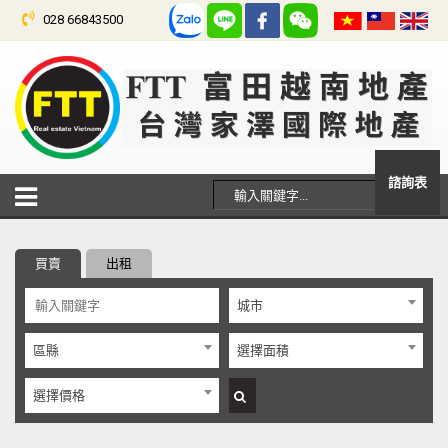
028 66843500
諮詢表
買賣
出租
城市
區縣
選擇面積
選擇價格