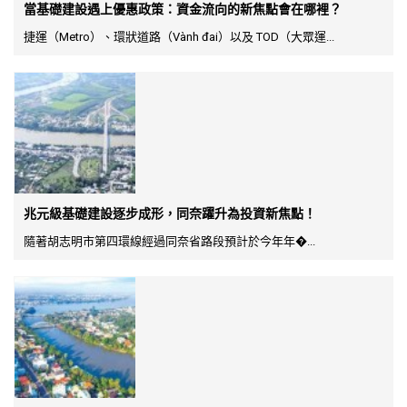
當基礎建設遇上優惠政策：資金流向的新焦點會在哪裡？
捷運（Metro）、環狀道路（Vành đai）以及 TOD（大眾運...
兆元級基礎建設逐步成形，同奈躍升為投資新焦點！
隨著胡志明市第四環線經過同奈省路段預計於今年年�...