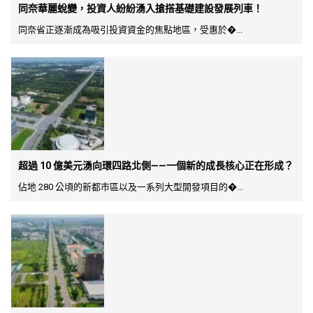
同奈華麗蛻變，投資人紛紛湧入搶搭基礎建設發展列車！
同奈省正逐漸成為吸引投資資金的焦點地區，受惠於�...
超過 10 億美元湧向環四路北側——一個新的成長核心正在形成？
佔地 280 公頃的新都市區以及一系列大型開發項目的�...