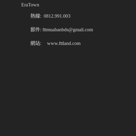
EraTown
熱線: 0812.991.003
郵件: fttmuabanbds@gmail.com
網站:
www.fttland.com