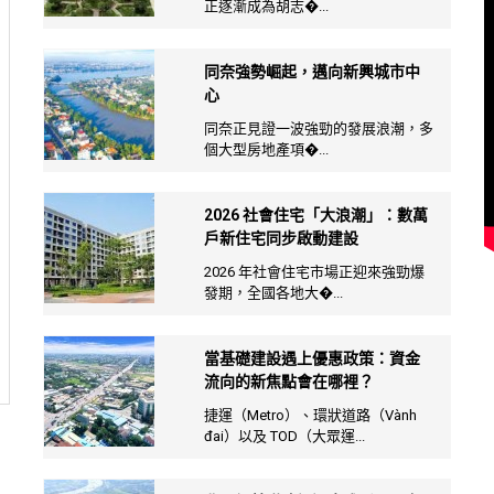
正逐漸成為胡志�...
同奈強勢崛起，邁向新興城市中
心
同奈正見證一波強勁的發展浪潮，多
個大型房地產項�...
2026 社會住宅「大浪潮」：數萬
戶新住宅同步啟動建設
2026 年社會住宅市場正迎來強勁爆
發期，全國各地大�...
當基礎建設遇上優惠政策：資金
流向的新焦點會在哪裡？
捷運（Metro）、環狀道路（Vành
đai）以及 TOD（大眾運...