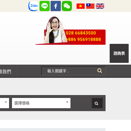
028 66843500
+886 956918888
諮詢表
聯絡我們
選擇價格