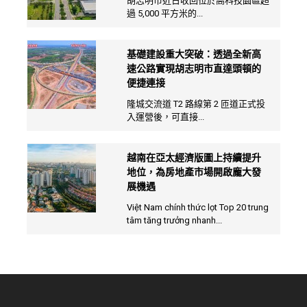
胡志明市近日收回位於高科技園區超
過 5,000 平方米的...
基礎建設重大突破：透過全新高
速公路實現胡志明市直達頭頓的
便捷連接
隆城交流道 T2 路線第 2 匝道正式投
入運營後，可直接...
越南在亞太經濟版圖上持續提升
地位，為房地產市場開啟龐大發
展機遇
Việt Nam chính thức lọt Top 20 trung
tâm tăng trưởng nhanh...