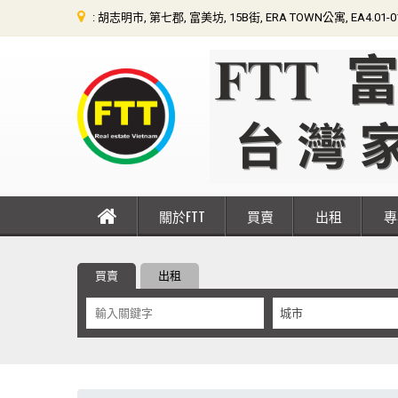
: 胡志明市, 第七郡, 富美坊, 15B街, ERA TOWN公寓, EA4.01-
關於FTT
買賣
出租
買賣
出租
城市