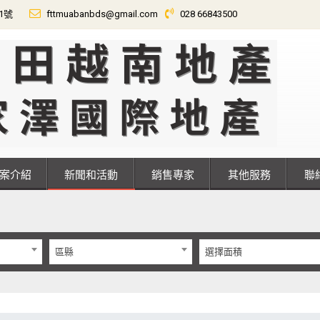
01號
fttmuabanbds@gmail.com
028 66843500
專案介紹
新聞和活動
銷售專家
其他服務
區縣
選擇面積