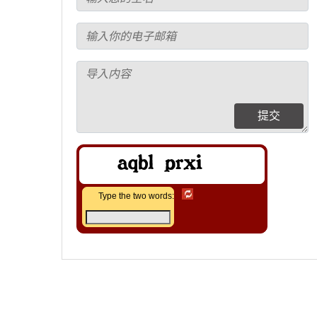
提交
Type the two words: