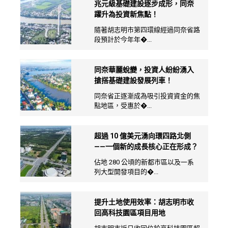
兆元級基礎建設逐步成形，同奈
躍升為投資新焦點！
隨著胡志明市第四環線經過同奈省路
段預計於今年年�...
同奈華麗蛻變，投資人紛紛湧入
搶搭基礎建設發展列車！
同奈省正逐漸成為吸引投資資金的焦
點地區，受惠於�...
超過 10 億美元湧向環四路北側
——一個新的成長核心正在形成？
佔地 280 公頃的新都市區以及一系
列大型開發項目的�...
提升土地使用效率：胡志明市收
回高科技園區項目用地