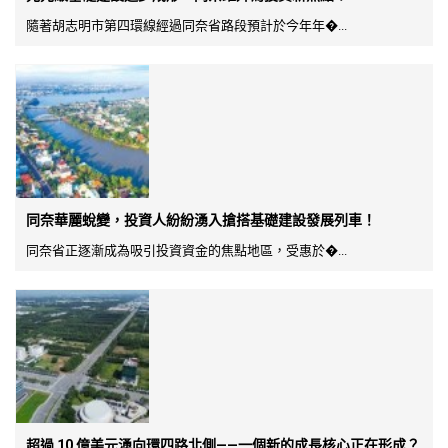
隨著胡志明市第四環線經過同奈省路段預計於今年年�...
同奈華麗蛻變，投資人紛紛湧入搶搭基礎建設發展列車！
同奈省正逐漸成為吸引投資資金的焦點地區，受惠於�...
超過 10 億美元湧向環四路北側——一個新的成長核心正在形成？