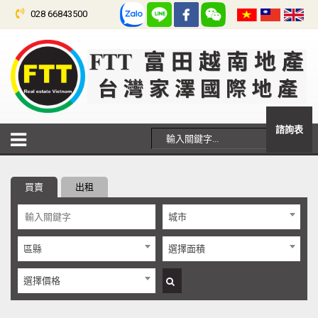
028 66843500
諮詢表
買賣
出租
城市
區縣
選擇面積
選擇價格