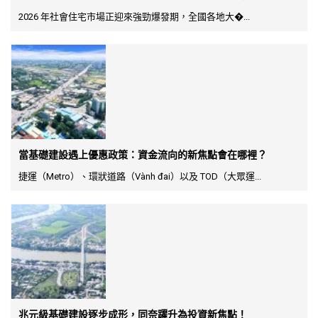
2026 年社會住宅市場正迎來強勁爆發期，全國各地大�...
當基礎建設遇上優惠政策：資金流向的新焦點會在哪裡？
捷運（Metro）、環狀道路（Vành đai）以及 TOD（大眾運...
兆元級基礎建設逐步成形，同奈躍升為投資新焦點！