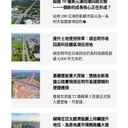
超過 10 億美元湧向環四路北側
——一個新的成長核心正在形成？
佔地 280 公頃的新都市區以及一系
列大型開發項目的�...
提升土地使用效率：胡志明市收
回高科技園區項目用地
胡志明市近日收回位於高科技園區超
過 5,000 平方米的...
基礎建設重大突破：透過全新高
速公路實現胡志明市直達頭頓的
便捷連接
隆城交流道 T2 路線第 2 匝道正式投
入運營後，可直接...
越南在亞太經濟版圖上持續提升
地位，為房地產市場開啟龐大發