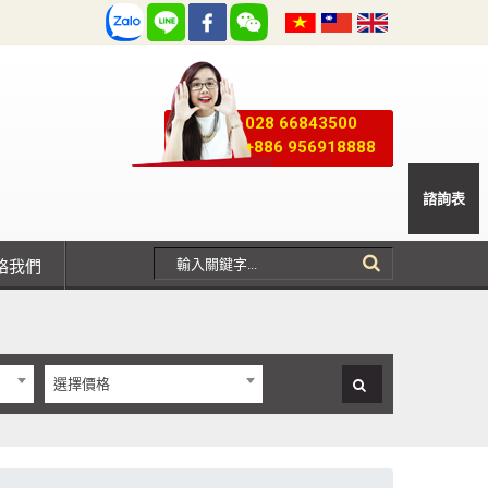
028 66843500
+886 956918888
諮詢表
聯絡我們
選擇價格