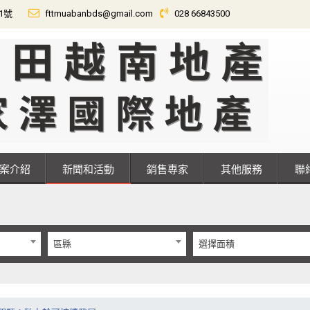
01號
fttmuabanbds@gmail.com
028 66843500
專案介紹
新聞和活動
銷售專家
其他服務
區縣
選擇面積