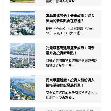
發期，全國各地大�...
當基礎建設遇上優惠政策：資金
流向的新焦點會在哪裡？
捷運（Metro）、環狀道路（Vành
đai）以及 TOD（大眾運...
兆元級基礎建設逐步成形，同奈
躍升為投資新焦點！
隨著胡志明市第四環線經過同奈省路
段預計於今年年�...
同奈華麗蛻變，投資人紛紛湧入
搶搭基礎建設發展列車！
同奈省正逐漸成為吸引投資資金的焦
點地區，受惠於�...