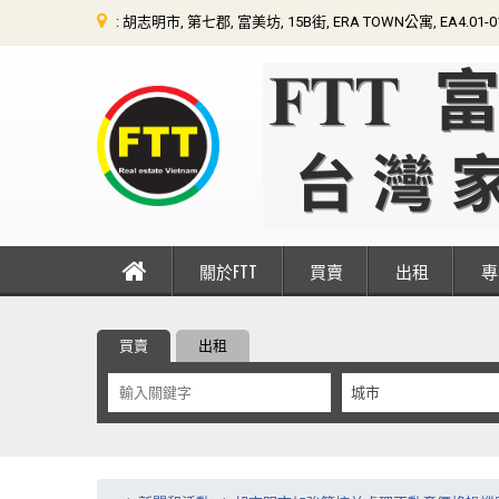
: 胡志明市, 第七郡, 富美坊, 15B街, ERA TOWN公寓, EA4.01-
關於FTT
買賣
出租
買賣
出租
城市