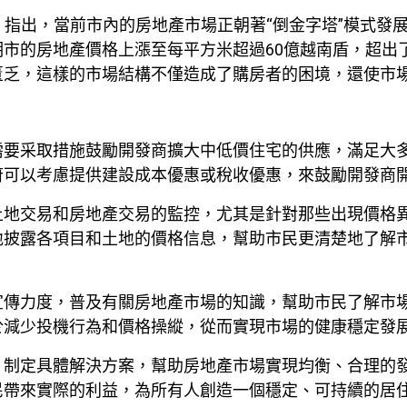
A）指出，當前市內的房地產市場正朝著“倒金字塔”模式發
市的房地產價格上漲至每平方米超過60億越南盾，超出
匱乏，這樣的市場結構不僅造成了購房者的困境，還使市
需要采取措施鼓勵開發商擴大中低價住宅的供應，滿足大
府可以考慮提供建設成本優惠或稅收優惠，來鼓勵開發商
土地交易和房地產交易的監控，尤其是針對那些出現價格
地披露各項目和土地的價格信息，幫助市民更清楚地了解
宣傳力度，普及有關房地產市場的知識，幫助市民了解市
於減少投機行為和價格操縱，從而實現市場的健康穩定發
，制定具體解決方案，幫助房地產市場實現均衡、合理的
民帶來實際的利益，為所有人創造一個穩定、可持續的居