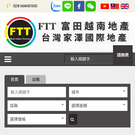
028 66843500
諮詢表
買賣
出租
城市
區縣
選擇面積
選擇價格