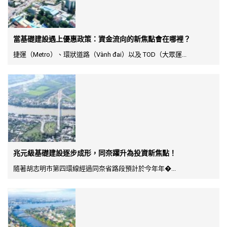
當基礎建設遇上優惠政策：資金流向的新焦點會在哪裡？
捷運（Metro）、環狀道路（Vành đai）以及 TOD（大眾運...
兆元級基礎建設逐步成形，同奈躍升為投資新焦點！
隨著胡志明市第四環線經過同奈省路段預計於今年年�...