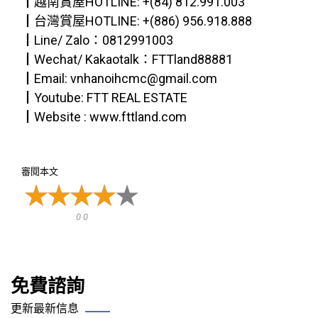
┃越南賞屋HOTLINE: +(84) 812.991.003
┃台灣賞屋HOTLINE: +(886) 956.918.888
┃Line/ Zalo：0812991003
┃Wechat/ Kakaotalk：FTTland88881
┃Email: vnhanoihcmc@gmail.com
┃Youtube: FTT REAL ESTATE
┃Website : www.fttland.com
審閱本文
0 0
免費諮詢
更新最新信息