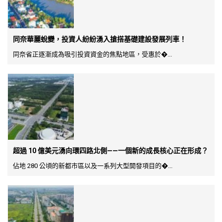
同奈華麗蛻變，投資人紛紛湧入搶搭基礎建設發展列車！
同奈省正逐漸成為吸引投資資金的焦點地區，受惠於�...
超過 10 億美元湧向環四路北側——一個新的成長核心正在形成？
佔地 280 公頃的新都市區以及一系列大型開發項目的�...