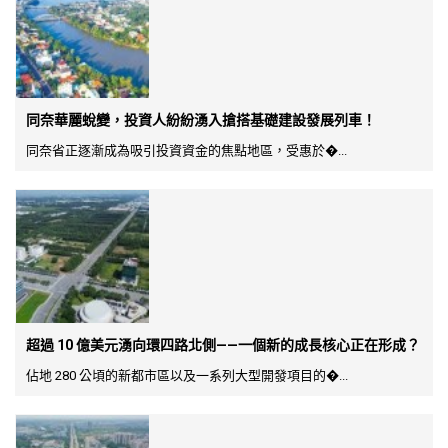
同奈華麗蛻變，投資人紛紛湧入搶搭基礎建設發展列車！
同奈省正逐漸成為吸引投資資金的焦點地區，受惠於�...
超過 10 億美元湧向環四路北側——一個新的成長核心正在形成？
佔地 280 公頃的新都市區以及一系列大型開發項目的�...