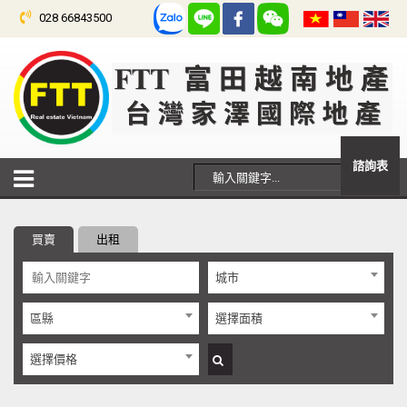
028 66843500
諮詢表
買賣
出租
城市
區縣
選擇面積
選擇價格