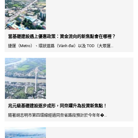
當基礎建設遇上優惠政策：資金流向的新焦點會在哪裡？
捷運（Metro）、環狀道路（Vành đai）以及 TOD（大眾運...
兆元級基礎建設逐步成形，同奈躍升為投資新焦點！
隨著胡志明市第四環線經過同奈省路段預計於今年年�...