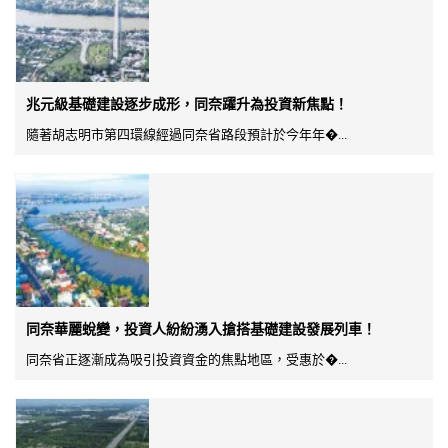
兆元級基礎建設逐步成形，同奈躍升為投資新焦點！
隨著胡志明市第四環線經過同奈省路段預計於今年年�...
同奈華麗蛻變，投資人紛紛湧入搶搭基礎建設發展列車！
同奈省正逐漸成為吸引投資資金的焦點地區，受惠於�...