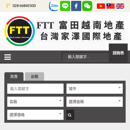
028 66843500
諮詢表
買賣
出租
城市
區縣
選擇面積
選擇價格