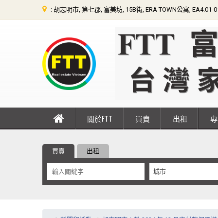
: 胡志明市, 第七郡, 富美坊, 15B街, ERA TOWN公寓, EA4.01-
關於FTT
買賣
出租
買賣
出租
城市