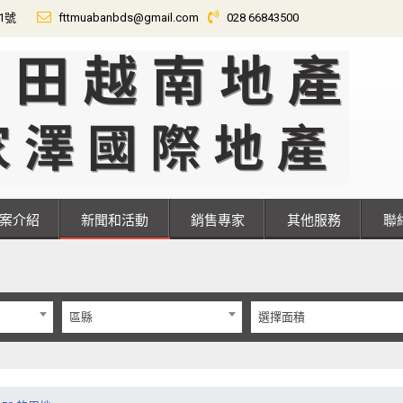
01號
fttmuabanbds@gmail.com
028 66843500
專案介紹
新聞和活動
銷售專家
其他服務
區縣
選擇面積