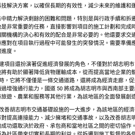
科技解決方案，以確保長期的有效性，減少未來的維護和
集中精力解決剩餘的困難和問題，特別是與行政手續和拆
整個用地是非常重要的任務，直接影響到項目的施工計劃和完
相關機構的決心和有效的配合是非常必要的。他還要求交
時應對在項目執行過程中可能發生的突發情況。需要準備
體進度。
的擴建項目還扮演著促進經濟發展的角色，不僅對於胡志明
施將有助於顯著降低貨物運輸成本，從而提高當地企業的
改善時，它將不僅僅是一條交通道路，還將成為經濟走廊，
過增強通行能力，國道 50 將成為胡志明市與西南部主
持旅遊、農業和服務等其他行業，為該地區的全面發展創
目是改善胡志明市交通基礎設施的一大進步，為該地區的經
將對提高連接能力、減少擁堵和交通事故，以及改善胡志
的成功還取決於政府、承包商和當地社區之間的密切協作
而為社區帶來切實和長期的利益。從拆遷到施工監督的各