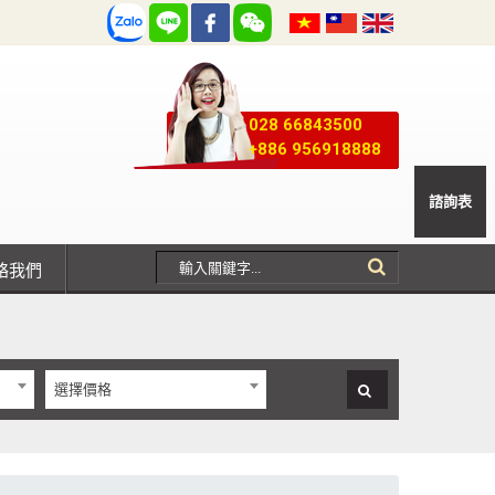
028 66843500
+886 956918888
諮詢表
聯絡我們
選擇價格