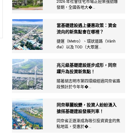
2026 年社會住宅市場正迎來強勁爆
發期，全國各地大�...
當基礎建設遇上優惠政策：資金
流向的新焦點會在哪裡？
捷運（Metro）、環狀道路（Vành
đai）以及 TOD（大眾運...
兆元級基礎建設逐步成形，同奈
躍升為投資新焦點！
隨著胡志明市第四環線經過同奈省路
段預計於今年年�...
同奈華麗蛻變，投資人紛紛湧入
搶搭基礎建設發展列車！
同奈省正逐漸成為吸引投資資金的焦
點地區，受惠於�...