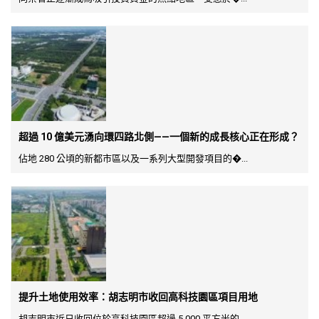
超過 10 億美元湧向環四路北側——一個新的成長核心正在形成？
佔地 280 公頃的新都市區以及一系列大型開發項目的�...
提升土地使用效率：胡志明市收回高科技園區項目用地
胡志明市近日收回位於高科技園區超過 5,000 平方米的...