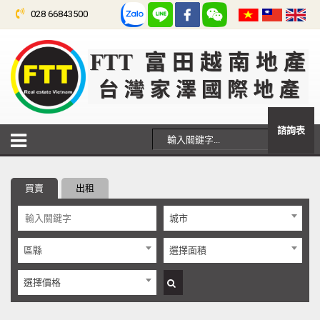
028 66843500
諮詢表
買賣
出租
城市
區縣
選擇面積
選擇價格