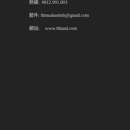
熱線: 0812.991.003
郵件: fttmuabanbds@gmail.com
網站:
www.fttland.com