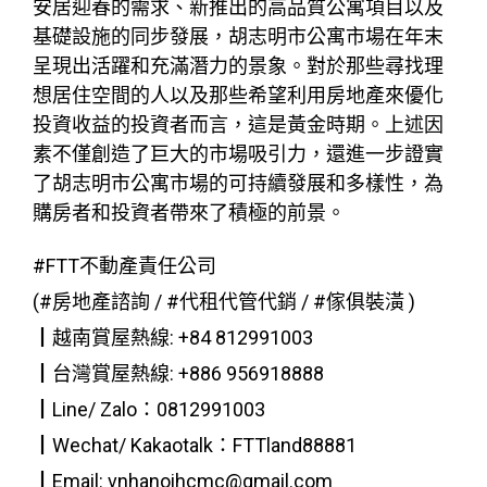
安居迎春的需求、新推出的高品質公寓項目以及
基礎設施的同步發展，胡志明市公寓市場在年末
呈現出活躍和充滿潛力的景象。對於那些尋找理
想居住空間的人以及那些希望利用房地產來優化
投資收益的投資者而言，這是黃金時期。上述因
素不僅創造了巨大的市場吸引力，還進一步證實
了胡志明市公寓市場的可持續發展和多樣性，為
購房者和投資者帶來了積極的前景。
#FTT不動產責任公司
(#房地產諮詢 / #代租代管代銷 / #傢俱裝潢 )
┃越南賞屋熱線: +84 812991003
┃台灣賞屋熱線: +886 956918888
┃Line/ Zalo：0812991003
┃Wechat/ Kakaotalk：FTTland88881
┃Email: vnhanoihcmc@gmail.com