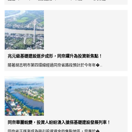
兆元級基礎建設逐步成形，同奈躍升為投資新焦點！
隨著胡志明市第四環線經過同奈省路段預計於今年年�...
同奈華麗蛻變，投資人紛紛湧入搶搭基礎建設發展列車！
同奈省正逐漸成為吸引投資資金的焦點地區，受惠於�...