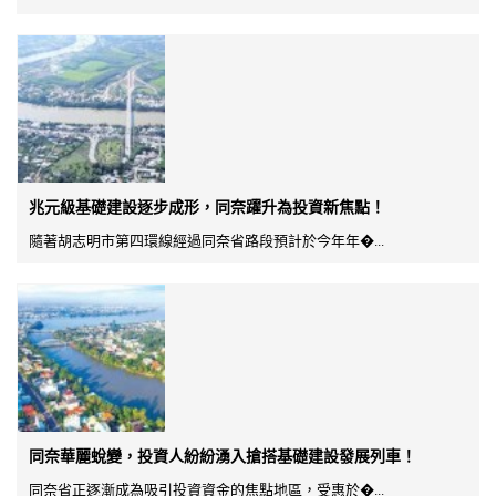
兆元級基礎建設逐步成形，同奈躍升為投資新焦點！
隨著胡志明市第四環線經過同奈省路段預計於今年年�...
同奈華麗蛻變，投資人紛紛湧入搶搭基礎建設發展列車！
同奈省正逐漸成為吸引投資資金的焦點地區，受惠於�...