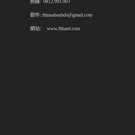
熱線: 0812.991.003
郵件: fttmuabanbds@gmail.com
網站:
www.fttland.com