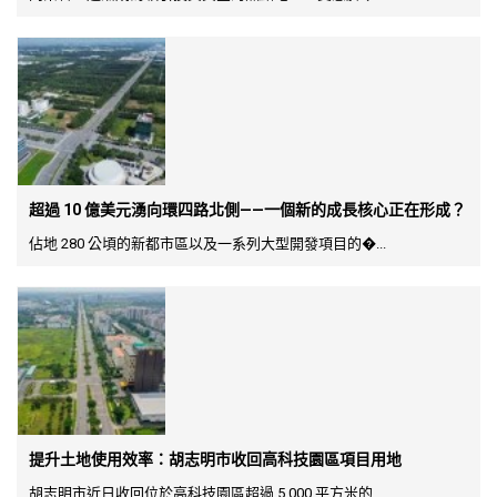
超過 10 億美元湧向環四路北側——一個新的成長核心正在形成？
佔地 280 公頃的新都市區以及一系列大型開發項目的�...
提升土地使用效率：胡志明市收回高科技園區項目用地
胡志明市近日收回位於高科技園區超過 5,000 平方米的...