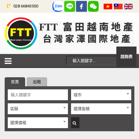
028 66843500
諮詢表
買賣
出租
城市
區縣
選擇面積
選擇價格