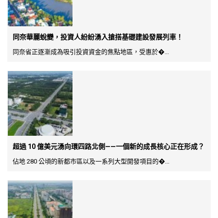
同奈華麗蛻變，投資人紛紛湧入搶搭基礎建設發展列車！
同奈省正逐漸成為吸引投資資金的焦點地區，受惠於�...
超過 10 億美元湧向環四路北側——一個新的成長核心正在形成？
佔地 280 公頃的新都市區以及一系列大型開發項目的�...