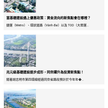
當基礎建設遇上優惠政策：資金流向的新焦點會在哪裡？
捷運（Metro）、環狀道路（Vành đai）以及 TOD（大眾運...
兆元級基礎建設逐步成形，同奈躍升為投資新焦點！
隨著胡志明市第四環線經過同奈省路段預計於今年年�...