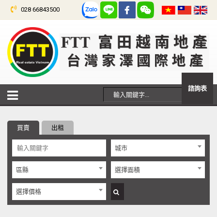
028 66843500
諮詢表
買賣
出租
城市
區縣
選擇面積
選擇價格