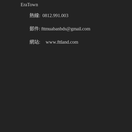
EraTown
熱線: 0812.991.003
郵件: fttmuabanbds@gmail.com
網站:
www.fttland.com