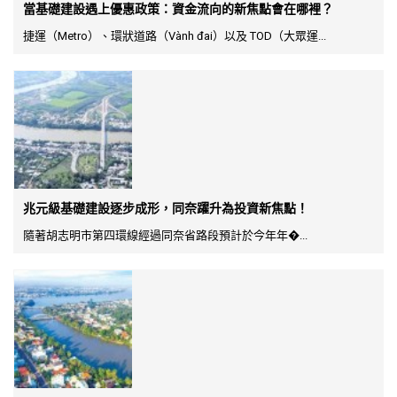
當基礎建設遇上優惠政策：資金流向的新焦點會在哪裡？
捷運（Metro）、環狀道路（Vành đai）以及 TOD（大眾運...
兆元級基礎建設逐步成形，同奈躍升為投資新焦點！
隨著胡志明市第四環線經過同奈省路段預計於今年年�...