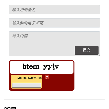
提交
Type the two words: