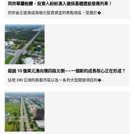
同奈華麗蛻變，投資人紛紛湧入搶搭基礎建設發展列車！
同奈省正逐漸成為吸引投資資金的焦點地區，受惠於�...
超過 10 億美元湧向環四路北側——一個新的成長核心正在形成？
佔地 280 公頃的新都市區以及一系列大型開發項目的�...