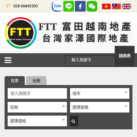
028 66843500
諮詢表
買賣
出租
城市
區縣
選擇面積
選擇價格