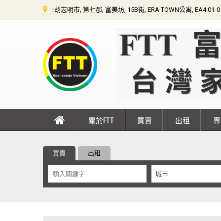
: 胡志明市, 第七郡, 富美坊, 15B街, ERA TOWN公寓, EA4.01-
關於FTT
買賣
出租
買賣
出租
城市