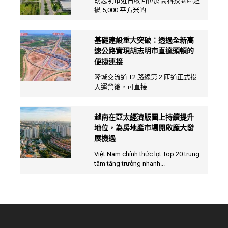
胡志明市近日收回位於高科技園區超
過 5,000 平方米的...
基礎建設重大突破：透過全新高
速公路實現胡志明市直達頭頓的
便捷連接
隆城交流道 T2 路線第 2 匝道正式投
入運營後，可直接...
越南在亞太經濟版圖上持續提升
地位，為房地產市場開啟龐大發
展機遇
Việt Nam chính thức lọt Top 20 trung
tâm tăng trưởng nhanh...