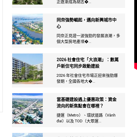
正逐漸成為胡志�...
同奈強勢崛起，邁向新興城市中
心
同奈正見證一波強勁的發展浪潮，多
個大型房地產項�...
2026 社會住宅「大浪潮」：數萬
戶新住宅同步啟動建設
2026 年社會住宅市場正迎來強勁爆
發期，全國各地大�...
當基礎建設遇上優惠政策：資金
流向的新焦點會在哪裡？
捷運（Metro）、環狀道路（Vành
đai）以及 TOD（大眾運...