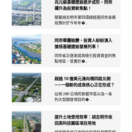
兆元級基礎建設逐步成形，同奈
躍升為投資新焦點！
隨著胡志明市第四環線經過同奈省路
段預計於今年年�...
同奈華麗蛻變，投資人紛紛湧入
搶搭基礎建設發展列車！
同奈省正逐漸成為吸引投資資金的焦
點地區，受惠於�...
超過 10 億美元湧向環四路北側
——一個新的成長核心正在形成？
佔地 280 公頃的新都市區以及一系
列大型開發項目的�...
提升土地使用效率：胡志明市收
回高科技園區項目用地