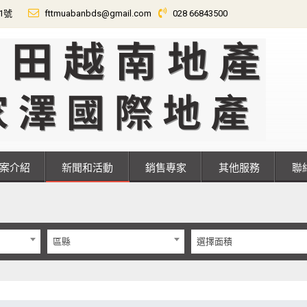
01號
fttmuabanbds@gmail.com
028 66843500
專案介紹
新聞和活動
銷售專家
其他服務
區縣
選擇面積