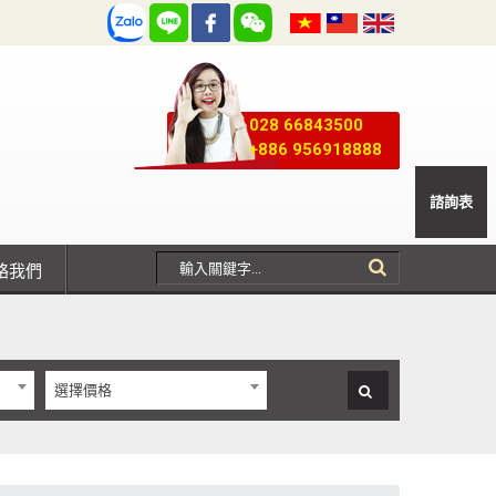
028 66843500
+886 956918888
諮詢表
聯絡我們
選擇價格