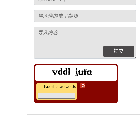
提交
Type the two words: