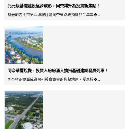
兆元級基礎建設逐步成形，同奈躍升為投資新焦點！
隨著胡志明市第四環線經過同奈省路段預計於今年年�...
同奈華麗蛻變，投資人紛紛湧入搶搭基礎建設發展列車！
同奈省正逐漸成為吸引投資資金的焦點地區，受惠於�...