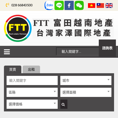
028 66843500
諮詢表
買賣
出租
城市
區縣
選擇面積
選擇價格