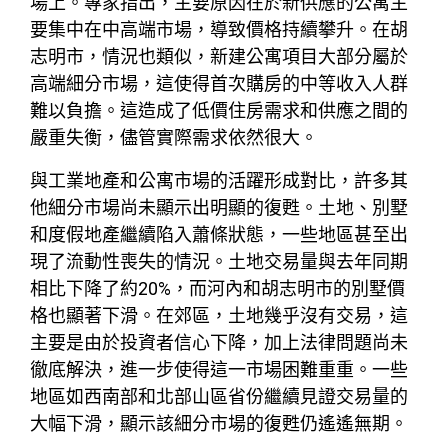
場上。專家指出，主要原因在於新供應的公寓主
要集中在中高端市場，導致價格持續攀升。在胡
志明市，情況也類似，新建公寓項目大部分屬於
高端細分市場，這使得首次購房的中等收入人群
難以負擔。這造成了低價住房需求和供應之間的
嚴重失衡，儘管實際需求依然很大。
與工業地產和公寓市場的活躍形成對比，許多其
他細分市場尚未顯示出明顯的復甦。土地、別墅
和度假地產繼續陷入蕭條狀態，一些地區甚至出
現了流動性喪失的情況。土地交易量與去年同期
相比下降了約20%，而河內和胡志明市的別墅價
格也顯著下滑。在郊區，土地幾乎沒有交易，這
主要是由於投資者信心下降，加上法律問題尚未
徹底解決，進一步使得這一市場困難重重。一些
地區如西南部和北部山區省份繼續見證交易量的
大幅下滑，顯示該細分市場的復甦仍遙遙無期。