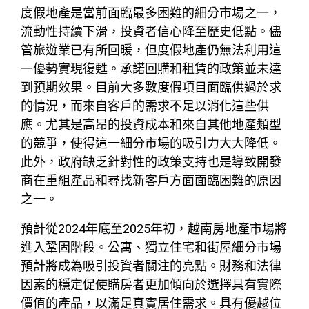
度假地產是當前面臨最多困難的細分市場之一，
流動性持續下滑，投資者信心降至歷史低點。儘
管旅遊業已有所回暖，但度假地產仍無法利用這
一優勢實現復甦。承諾回購和租賃的政策並未達
到預期效果。目前大多數度假項目面臨供過於求
的情況，而來自客戶的需求不足以消化這些供
應。尤其是高昂的投資成本和來自其他地產類型
的競爭，使得這一細分市場的吸引力大大降低。
此外，政府缺乏針對性的政策支持也是導致開發
商在重組產品和尋找新客戶方面面臨困難的原因
之一。
預計從2024年底至2025年初，越南房地產市場將
進入鞏固階段。公寓、獨立住宅和街屋細分市場
預計將成為吸引投資者關注的亮點。財務和法律
因素的穩定促使購房者更加傾向於選擇具有實際
價值的產品，以滿足真實居住需求。具有優越位