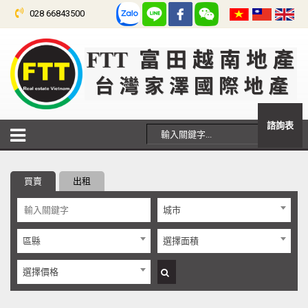
028 66843500
諮詢表
買賣
出租
城市
區縣
選擇面積
選擇價格