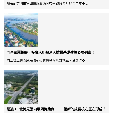
隨著胡志明市第四環線經過同奈省路段預計於今年年�...
同奈華麗蛻變，投資人紛紛湧入搶搭基礎建設發展列車！
同奈省正逐漸成為吸引投資資金的焦點地區，受惠於�...
超過 10 億美元湧向環四路北側——一個新的成長核心正在形成？