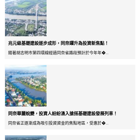
兆元級基礎建設逐步成形，同奈躍升為投資新焦點！
隨著胡志明市第四環線經過同奈省路段預計於今年年�...
同奈華麗蛻變，投資人紛紛湧入搶搭基礎建設發展列車！
同奈省正逐漸成為吸引投資資金的焦點地區，受惠於�...