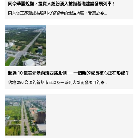
同奈華麗蛻變，投資人紛紛湧入搶搭基礎建設發展列車！
同奈省正逐漸成為吸引投資資金的焦點地區，受惠於�...
超過 10 億美元湧向環四路北側——一個新的成長核心正在形成？
佔地 280 公頃的新都市區以及一系列大型開發項目的�...