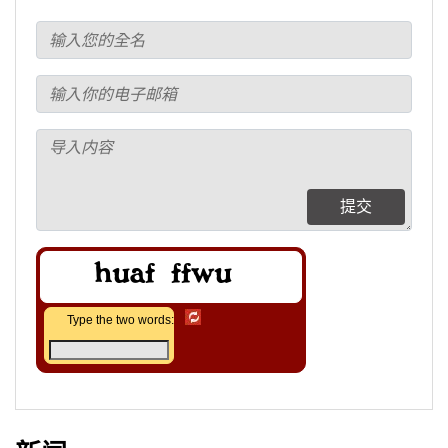
提交
Type the two words: