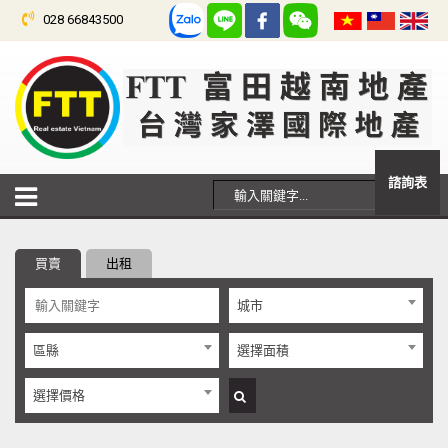
028 66843500
諮詢表
買賣
出租
城市
區縣
選擇面積
選擇價格