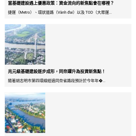
當基礎建設遇上優惠政策：資金流向的新焦點會在哪裡？
捷運（Metro）、環狀道路（Vành đai）以及 TOD（大眾運...
兆元級基礎建設逐步成形，同奈躍升為投資新焦點！
隨著胡志明市第四環線經過同奈省路段預計於今年年�...