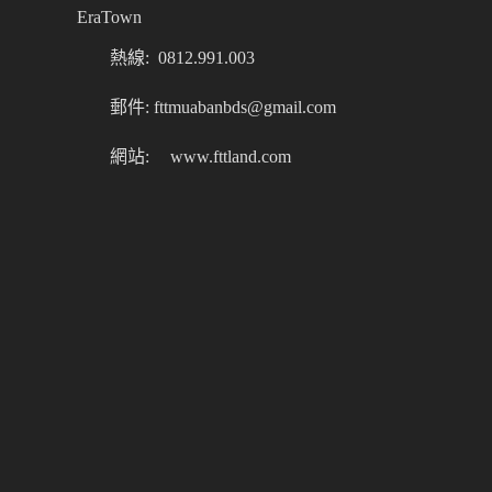
EraTown
熱線: 0812.991.003
郵件: fttmuabanbds@gmail.com
網站:
www.fttland.com