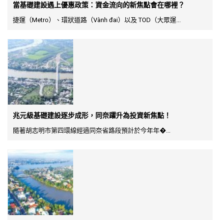
當基礎建設遇上優惠政策：資金流向的新焦點會在哪裡？
捷運（Metro）、環狀道路（Vành đai）以及 TOD（大眾運...
兆元級基礎建設逐步成形，同奈躍升為投資新焦點！
隨著胡志明市第四環線經過同奈省路段預計於今年年�...