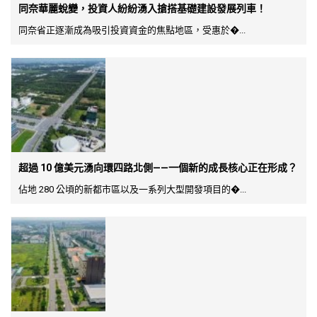
同奈華麗蛻變，投資人紛紛湧入搶搭基礎建設發展列車！
同奈省正逐漸成為吸引投資資金的焦點地區，受惠於�...
超過 10 億美元湧向環四路北側——一個新的成長核心正在形成？
佔地 280 公頃的新都市區以及一系列大型開發項目的�...