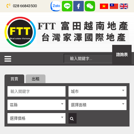
028 66843500
諮詢表
買賣
出租
城市
區縣
選擇面積
選擇價格