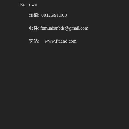
EraTown
熱線: 0812.991.003
郵件: fttmuabanbds@gmail.com
網站:
www.fttland.com