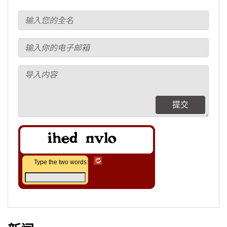
提交
Type the two words: