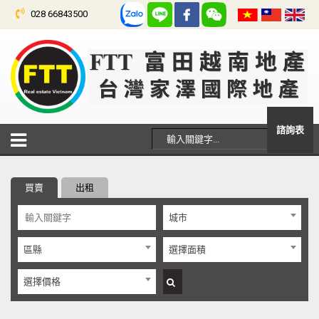
028 66843500
諮詢表
買賣
出租
城市
區縣
選擇面積
選擇價格