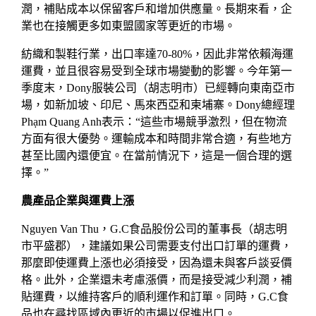
潤，補貼成本以保留客戶和增加供應量。長期來看，企
業也在接觸更多如東盟國家等更近的市場。
紡織和製鞋行業，出口率達70-80%，因此非常依賴海運
運費，並且很容易受到全球市場變動的影響。今年第一
季度末，Dony服裝公司（胡志明市）已經轉向東南亞市
場，如新加坡、印尼、馬來西亞和柬埔寨。Dony總經理
Phạm Quang Anh表示：“這些市場競爭激烈，但在物流
方面有很大優勢。運輸成本和時間非常合適，有些地方
甚至比國內還便宜。在當前情況下，這是一個合理的選
擇。”
農產品企業與運費上漲
Nguyen Van Thu，G.C食品股份公司的董事長（胡志明
市平盛郡），建議如果公司需要支付出口訂單的運費，
那麼即使運費上漲也必須接受，因為還未與客戶談妥價
格。此外，企業還未考慮漲價，而是接受減少利潤，補
貼運費，以維持客戶的順利運作和訂單。同時，G.C食
品也在尋找區域內更近的市場以促進出口。