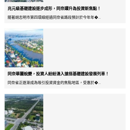
兆元級基礎建設逐步成形，同奈躍升為投資新焦點！
隨著胡志明市第四環線經過同奈省路段預計於今年年�...
同奈華麗蛻變，投資人紛紛湧入搶搭基礎建設發展列車！
同奈省正逐漸成為吸引投資資金的焦點地區，受惠於�...