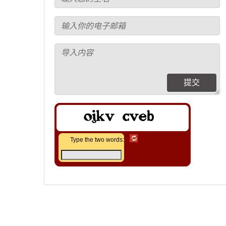
提交
Type the two words: