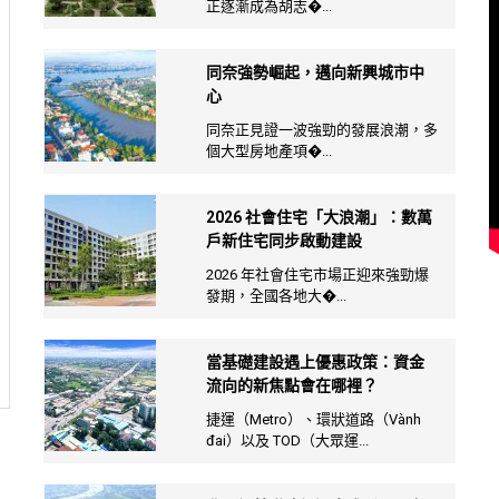
正逐漸成為胡志�...
同奈強勢崛起，邁向新興城市中
心
同奈正見證一波強勁的發展浪潮，多
個大型房地產項�...
2026 社會住宅「大浪潮」：數萬
戶新住宅同步啟動建設
2026 年社會住宅市場正迎來強勁爆
發期，全國各地大�...
當基礎建設遇上優惠政策：資金
流向的新焦點會在哪裡？
捷運（Metro）、環狀道路（Vành
đai）以及 TOD（大眾運...