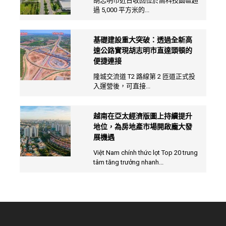
胡志明市近日收回位於高科技園區超
過 5,000 平方米的...
基礎建設重大突破：透過全新高
速公路實現胡志明市直達頭頓的
便捷連接
隆城交流道 T2 路線第 2 匝道正式投
入運營後，可直接...
越南在亞太經濟版圖上持續提升
地位，為房地產市場開啟龐大發
展機遇
Việt Nam chính thức lọt Top 20 trung
tâm tăng trưởng nhanh...