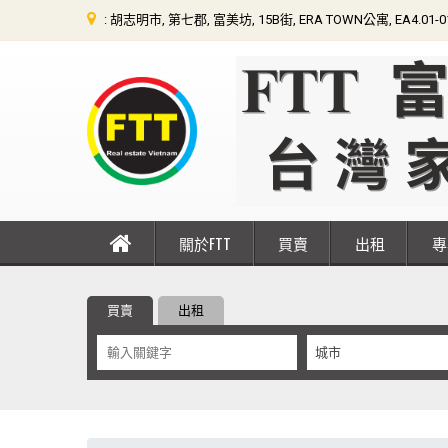
: 胡志明市, 第七郡, 富美坊, 15B街, ERA TOWN公寓, EA4.01-
關於FTT
買賣
出租
買賣
出租
城市