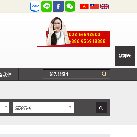
028 66843500
+886 956918888
諮詢表
聯絡我們
選擇價格