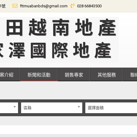
01號
fttmuabanbds@gmail.com
028 66843500
專案介紹
新聞和活動
銷售專家
其他服務
區縣
選擇面積