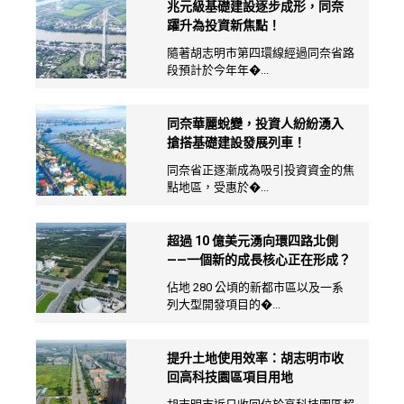
兆元級基礎建設逐步成形，同奈
躍升為投資新焦點！
隨著胡志明市第四環線經過同奈省路
段預計於今年年�...
同奈華麗蛻變，投資人紛紛湧入
搶搭基礎建設發展列車！
同奈省正逐漸成為吸引投資資金的焦
點地區，受惠於�...
超過 10 億美元湧向環四路北側
——一個新的成長核心正在形成？
佔地 280 公頃的新都市區以及一系
列大型開發項目的�...
提升土地使用效率：胡志明市收
回高科技園區項目用地