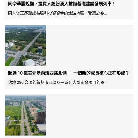
同奈華麗蛻變，投資人紛紛湧入搶搭基礎建設發展列車！
同奈省正逐漸成為吸引投資資金的焦點地區，受惠於�...
超過 10 億美元湧向環四路北側——一個新的成長核心正在形成？
佔地 280 公頃的新都市區以及一系列大型開發項目的�...