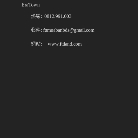
EraTown
熱線: 0812.991.003
郵件: fttmuabanbds@gmail.com
網站:
www.fttland.com