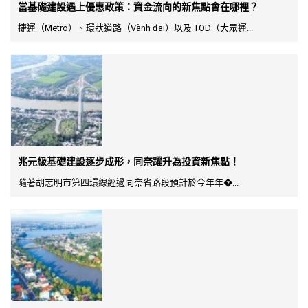
當基礎建設遇上優惠政策：資金流向的新焦點會在哪裡？
捷運（Metro）、環狀道路（Vành đai）以及 TOD（大眾運...
兆元級基礎建設逐步成形，同奈躍升為投資新焦點！
隨著胡志明市第四環線經過同奈省路段預計於今年年�...