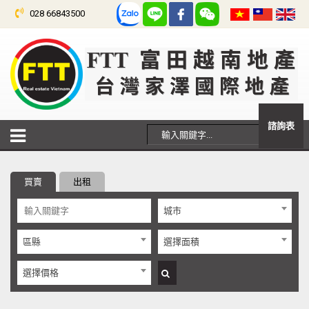
028 66843500
諮詢表
買賣
出租
城市
區縣
選擇面積
選擇價格