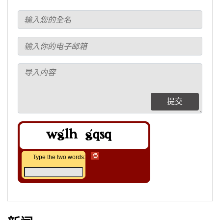
提交
Type the two words: