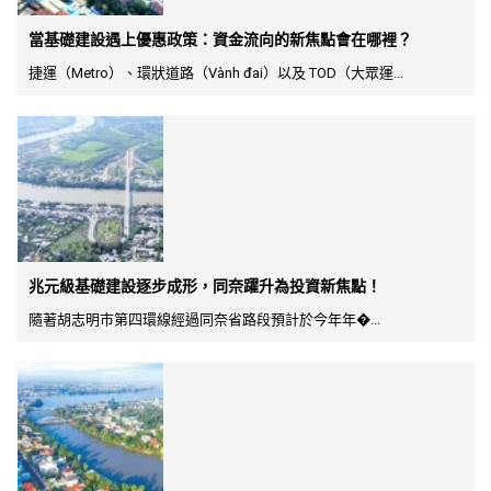
當基礎建設遇上優惠政策：資金流向的新焦點會在哪裡？
捷運（Metro）、環狀道路（Vành đai）以及 TOD（大眾運...
兆元級基礎建設逐步成形，同奈躍升為投資新焦點！
隨著胡志明市第四環線經過同奈省路段預計於今年年�...