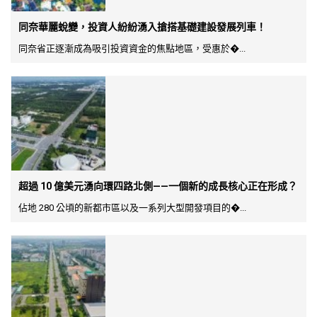
同奈華麗蛻變，投資人紛紛湧入搶搭基礎建設發展列車！
同奈省正逐漸成為吸引投資資金的焦點地區，受惠於�...
超過 10 億美元湧向環四路北側——一個新的成長核心正在形成？
佔地 280 公頃的新都市區以及一系列大型開發項目的�...