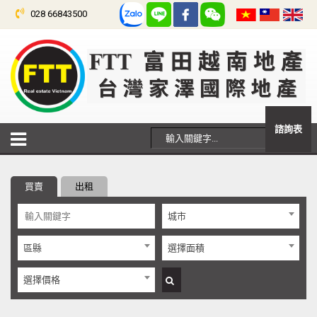
028 66843500
諮詢表
買賣
出租
城市
區縣
選擇面積
選擇價格