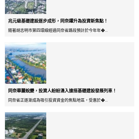
兆元級基礎建設逐步成形，同奈躍升為投資新焦點！
隨著胡志明市第四環線經過同奈省路段預計於今年年�...
同奈華麗蛻變，投資人紛紛湧入搶搭基礎建設發展列車！
同奈省正逐漸成為吸引投資資金的焦點地區，受惠於�...