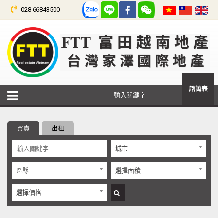
028 66843500
諮詢表
買賣
出租
城市
區縣
選擇面積
選擇價格