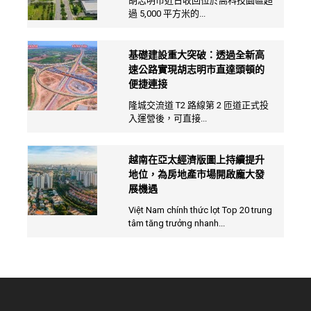
胡志明市近日收回位於高科技園區超
過 5,000 平方米的...
基礎建設重大突破：透過全新高
速公路實現胡志明市直達頭頓的
便捷連接
隆城交流道 T2 路線第 2 匝道正式投
入運營後，可直接...
越南在亞太經濟版圖上持續提升
地位，為房地產市場開啟龐大發
展機遇
Việt Nam chính thức lọt Top 20 trung
tâm tăng trưởng nhanh...