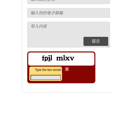
提交
Type the two words: