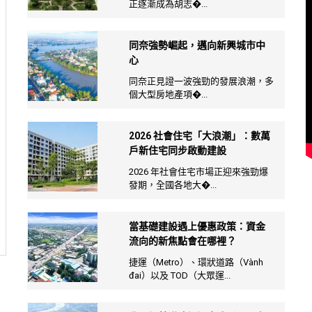
正逐漸成為胡志�...
同奈強勢崛起，邁向新興城市中
心
同奈正見證一波強勁的發展浪潮，多
個大型房地產項�...
2026 社會住宅「大浪潮」：數萬
戶新住宅同步啟動建設
2026 年社會住宅市場正迎來強勁爆
發期，全國各地大�...
當基礎建設遇上優惠政策：資金
流向的新焦點會在哪裡？
捷運（Metro）、環狀道路（Vành
đai）以及 TOD（大眾運...