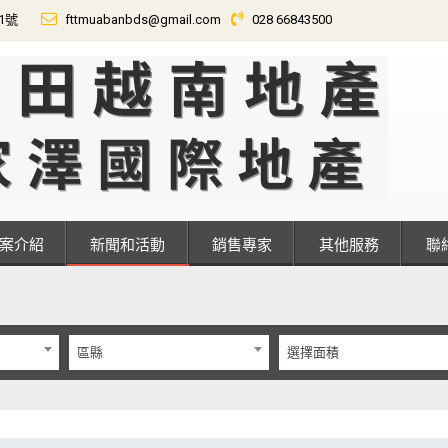
01號
fttmuabanbds@gmail.com
028 66843500
專案介紹
新聞和活動
銷售專家
其他服務
區縣
選擇面積