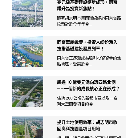
兆元級基礎建設逐步成形，同奈
躍升為投資新焦點！
隨著胡志明市第四環線經過同奈省路
段預計於今年年�...
同奈華麗蛻變，投資人紛紛湧入
搶搭基礎建設發展列車！
同奈省正逐漸成為吸引投資資金的焦
點地區，受惠於�...
超過 10 億美元湧向環四路北側
——一個新的成長核心正在形成？
佔地 280 公頃的新都市區以及一系
列大型開發項目的�...
提升土地使用效率：胡志明市收
回高科技園區項目用地