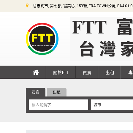
: 胡志明市, 第七郡, 富美坊, 15B街, ERA TOWN公寓, EA4.01-
關於FTT
買賣
出租
買賣
出租
城市