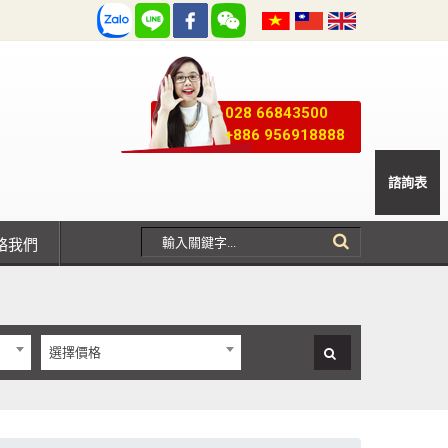
028 66843500
+886 956918888
諮詢表
聯絡我們
選擇價格