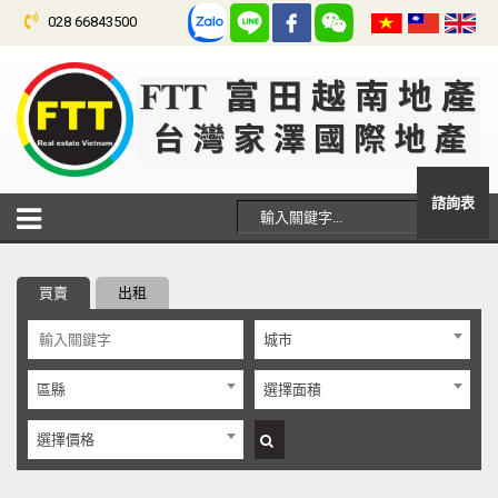
028 66843500
諮詢表
買賣
出租
城市
區縣
選擇面積
選擇價格