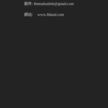
郵件: fttmuabanbds@gmail.com
網站:
www.fttland.com