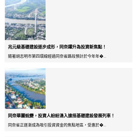
兆元級基礎建設逐步成形，同奈躍升為投資新焦點！
隨著胡志明市第四環線經過同奈省路段預計於今年年�...
同奈華麗蛻變，投資人紛紛湧入搶搭基礎建設發展列車！
同奈省正逐漸成為吸引投資資金的焦點地區，受惠於�...