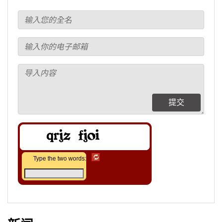
提交
Type the two words: