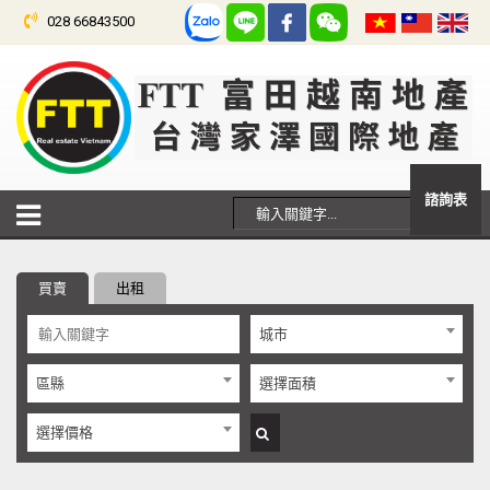
028 66843500
諮詢表
買賣
出租
城市
區縣
選擇面積
選擇價格