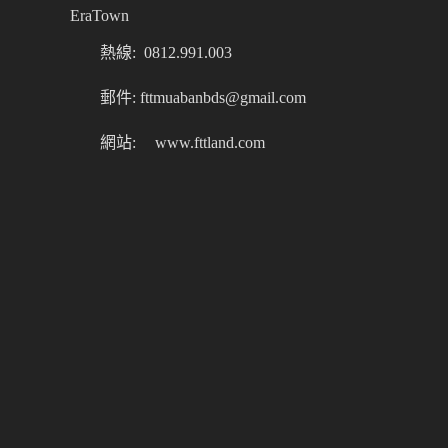
EraTown
熱線: 0812.991.003
郵件: fttmuabanbds@gmail.com
網站:
www.fttland.com