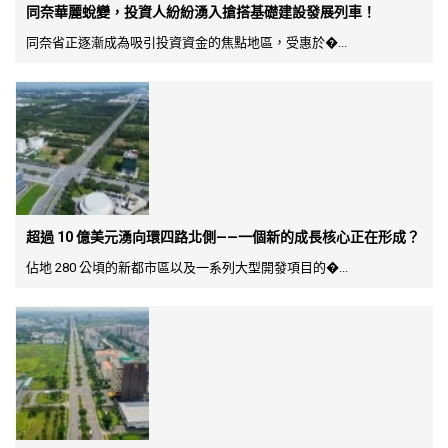
同奈華麗蛻變，投資人紛紛湧入搶搭基礎建設發展列車！
同奈省正逐漸成為吸引投資資金的焦點地區，受惠於�...
超過 10 億美元湧向環四路北側——一個新的成長核心正在形成？
佔地 280 公頃的新都市區以及一系列大型開發項目的�...