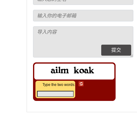
提交
Type the two words: