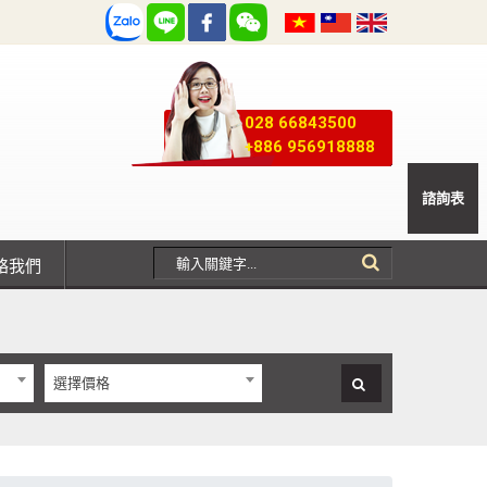
028 66843500
+886 956918888
諮詢表
聯絡我們
選擇價格