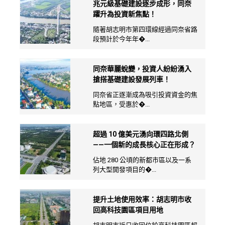
兆元級基礎建設逐步成形，同奈
躍升為投資新焦點！
隨著胡志明市第四環線經過同奈省路
段預計於今年年�...
同奈華麗蛻變，投資人紛紛湧入
搶搭基礎建設發展列車！
同奈省正逐漸成為吸引投資資金的焦
點地區，受惠於�...
超過 10 億美元湧向環四路北側
——一個新的成長核心正在形成？
佔地 280 公頃的新都市區以及一系
列大型開發項目的�...
提升土地使用效率：胡志明市收
回高科技園區項目用地