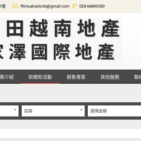
01號
fttmuabanbds@gmail.com
028 66843500
專案介紹
新聞和活動
銷售專家
其他服務
區縣
選擇面積