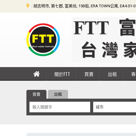
: 胡志明市, 第七郡, 富美坊, 15B街, ERA TOWN公寓, EA4.01-
關於FTT
買賣
出租
買賣
出租
城市