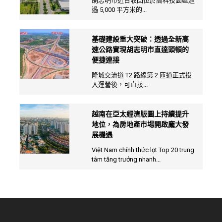
胡志明市近日收回位於高科技園區超
過 5,000 平方米的...
基礎建設重大突破：透過全新高
速公路實現胡志明市直達頭頓的
便捷連接
隆城交流道 T2 路線第 2 匝道正式投
入運營後，可直接...
越南在亞太經濟版圖上持續提升
地位，為房地產市場開啟龐大發
展機遇
Việt Nam chính thức lọt Top 20 trung
tâm tăng trưởng nhanh...