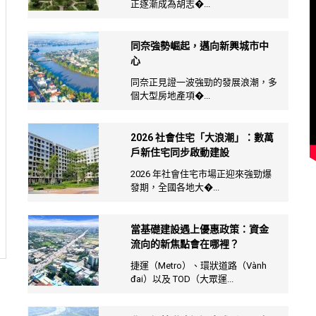
正逐漸成為胡志�...
同奈強勢崛起，邁向新興城市中
心
同奈正見證一波強勁的發展浪潮，多
個大型房地產項�...
2026 社會住宅「大浪潮」：數萬
戶新住宅同步啟動建設
2026 年社會住宅市場正迎來強勁爆
發期，全國各地大�...
當基礎建設遇上優惠政策：資金
流向的新焦點會在哪裡？
捷運（Metro）、環狀道路（Vành
đai）以及 TOD（大眾運...