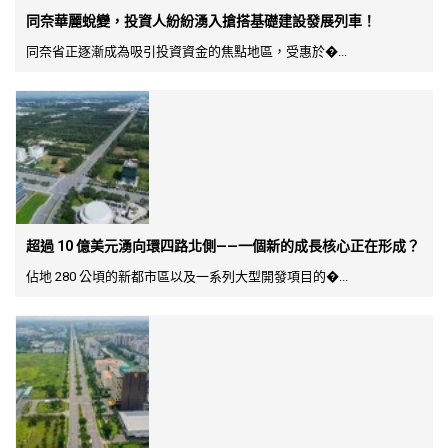
同奈華麗蛻變，投資人紛紛湧入搶搭基礎建設發展列車！
同奈省正逐漸成為吸引投資資金的焦點地區，受惠於�...
超過 10 億美元湧向環四路北側——一個新的成長核心正在形成？
佔地 280 公頃的新都市區以及一系列大型開發項目的�...