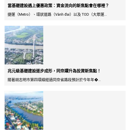
當基礎建設遇上優惠政策：資金流向的新焦點會在哪裡？
捷運（Metro）、環狀道路（Vành đai）以及 TOD（大眾運...
兆元級基礎建設逐步成形，同奈躍升為投資新焦點！
隨著胡志明市第四環線經過同奈省路段預計於今年年�...