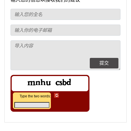
提交
Type the two words: