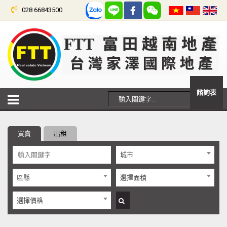
028 66843500
諮詢表
買賣
出租
城市
區縣
選擇面積
選擇價格