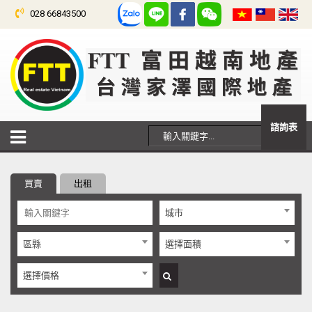
028 66843500
諮詢表
買賣
出租
城市
區縣
選擇面積
選擇價格