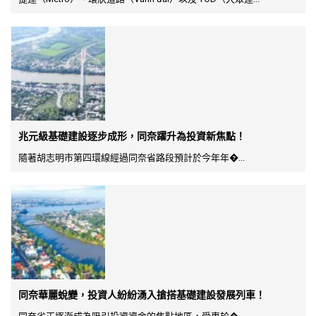
兆元級基礎建設逐步成形，同奈躍升為投資新焦點！
隨著胡志明市第四環線經過同奈省路段預計於今年年�...
同奈華麗蛻變，投資人紛紛湧入搶搭基礎建設發展列車！