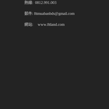
熱線: 0812.991.003
郵件: fttmuabanbds@gmail.com
網站:
www.fttland.com