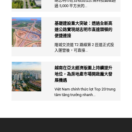
胡志明市近日收回位於高科技園區超
過 5,000 平方米的...
基礎建設重大突破：透過全新高
速公路實現胡志明市直達頭頓的
便捷連接
隆城交流道 T2 路線第 2 匝道正式投
入運營後，可直接...
越南在亞太經濟版圖上持續提升
地位，為房地產市場開啟龐大發
展機遇
Việt Nam chính thức lọt Top 20 trung
tâm tăng trưởng nhanh...