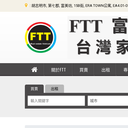
: 胡志明市, 第七郡, 富美坊, 15B街, ERA TOWN公寓, EA4.01-
關於FTT
買賣
出租
買賣
出租
城市