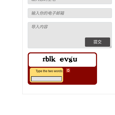
提交
Type the two words: