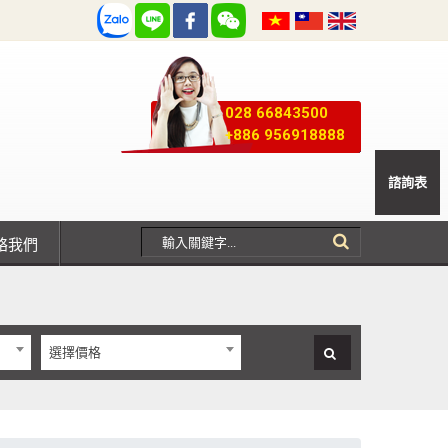
028 66843500
+886 956918888
諮詢表
聯絡我們
選擇價格