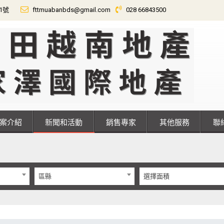
01號
fttmuabanbds@gmail.com
028 66843500
專案介紹
新聞和活動
銷售專家
其他服務
區縣
選擇面積