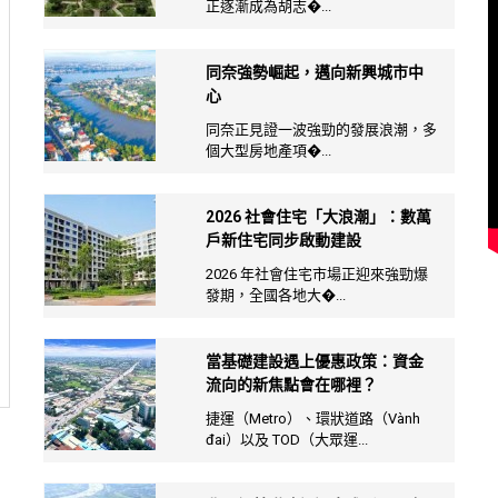
正逐漸成為胡志�...
同奈強勢崛起，邁向新興城市中
心
同奈正見證一波強勁的發展浪潮，多
個大型房地產項�...
2026 社會住宅「大浪潮」：數萬
戶新住宅同步啟動建設
2026 年社會住宅市場正迎來強勁爆
發期，全國各地大�...
當基礎建設遇上優惠政策：資金
流向的新焦點會在哪裡？
捷運（Metro）、環狀道路（Vành
đai）以及 TOD（大眾運...