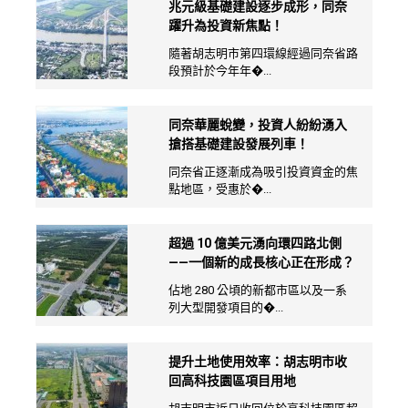
兆元級基礎建設逐步成形，同奈
躍升為投資新焦點！
隨著胡志明市第四環線經過同奈省路
段預計於今年年�...
同奈華麗蛻變，投資人紛紛湧入
搶搭基礎建設發展列車！
同奈省正逐漸成為吸引投資資金的焦
點地區，受惠於�...
超過 10 億美元湧向環四路北側
——一個新的成長核心正在形成？
佔地 280 公頃的新都市區以及一系
列大型開發項目的�...
提升土地使用效率：胡志明市收
回高科技園區項目用地