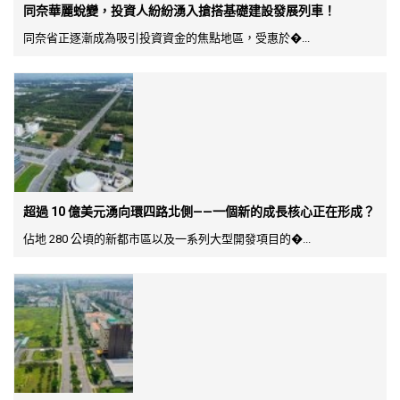
同奈華麗蛻變，投資人紛紛湧入搶搭基礎建設發展列車！
同奈省正逐漸成為吸引投資資金的焦點地區，受惠於�...
超過 10 億美元湧向環四路北側——一個新的成長核心正在形成？
佔地 280 公頃的新都市區以及一系列大型開發項目的�...