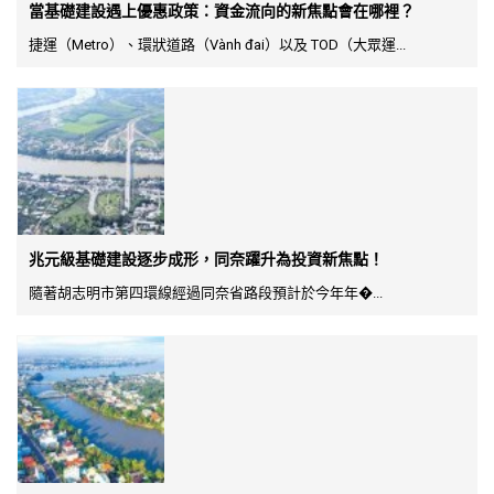
當基礎建設遇上優惠政策：資金流向的新焦點會在哪裡？
捷運（Metro）、環狀道路（Vành đai）以及 TOD（大眾運...
兆元級基礎建設逐步成形，同奈躍升為投資新焦點！
隨著胡志明市第四環線經過同奈省路段預計於今年年�...