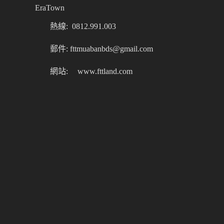
EraTown
熱線: 0812.991.003
郵件: fttmuabanbds@gmail.com
網站:
www.fttland.com