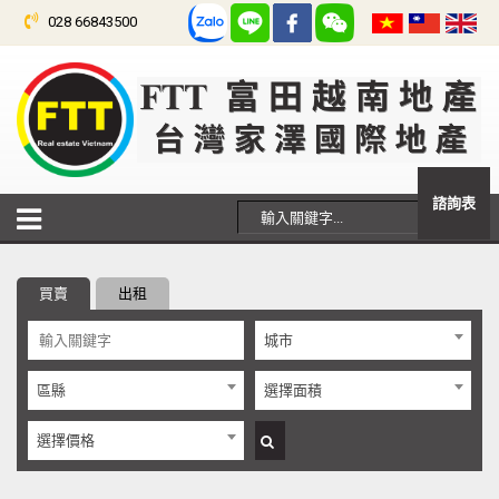
028 66843500
諮詢表
買賣
出租
城市
區縣
選擇面積
選擇價格