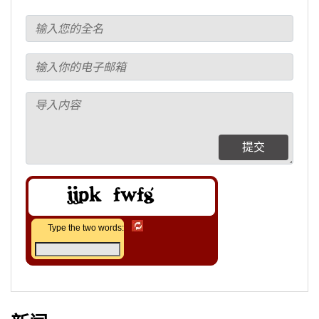
提交
Type the two words: