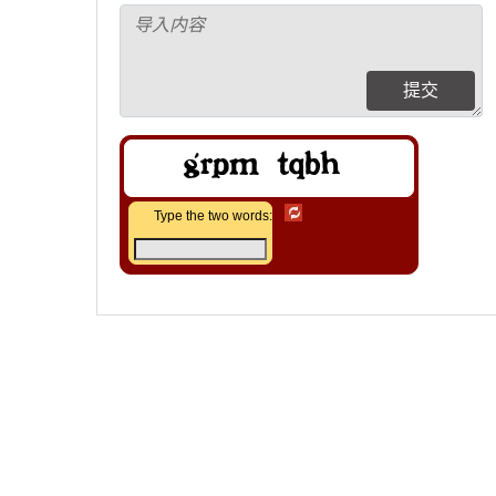
提交
Type the two words: