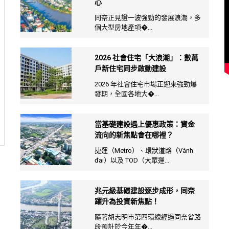
心
同奈正見證一波強勁的發展浪潮，多
個大型房地產項�...
2026 社會住宅「大浪潮」：數萬
戶新住宅同步啟動建設
2026 年社會住宅市場正迎來強勁爆
發期，全國各地大�...
當基礎建設遇上優惠政策：資金
流向的新焦點會在哪裡？
捷運（Metro）、環狀道路（Vành
đai）以及 TOD（大眾運...
兆元級基礎建設逐步成形，同奈
躍升為投資新焦點！
隨著胡志明市第四環線經過同奈省路
段預計於今年年�...