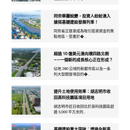
同奈華麗蛻變，投資人紛紛湧入
搶搭基礎建設發展列車！
同奈省正逐漸成為吸引投資資金的焦
點地區，受惠於�...
超過 10 億美元湧向環四路北側
——一個新的成長核心正在形成？
佔地 280 公頃的新都市區以及一系
列大型開發項目的�...
提升土地使用效率：胡志明市收
回高科技園區項目用地
胡志明市近日收回位於高科技園區超
過 5,000 平方米的...
基礎建設重大突破：透過全新高