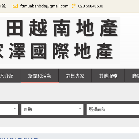
01號
fttmuabanbds@gmail.com
028 66843500
專案介紹
新聞和活動
銷售專家
其他服務
區縣
選擇面積