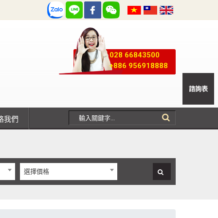
028 66843500
+886 956918888
諮詢表
聯絡我們
選擇價格