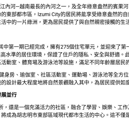
.5公里的長江內河—越南最長的內河之一，及全年綠意盎然的賓
東部都市區，Izumi City的居民將能享受綠意盎然
生活中的一片綠洲，更為居民提供了與自然親密接觸的生
同區塊，其中第一期已經完成，擁有275個住宅單元，並迎來
，提供高水準的居住環境，保證了住戶的隱私、安全與舒適。
區活動室、體育場及游泳池等設施，滿足不同年齡層居民
a Club集合了健身房、瑜伽室、社區活動室、運動場、游泳池等
施的設計最大程度地將自然景觀融入其中，為居民提供如
發展並行
的理想場所，還是一個充滿活力的社區，融合了學習、娛樂、
，將成為胡志明市東部區域現代都市生活的中心。這不僅
。