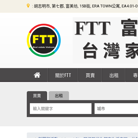
: 胡志明市, 第七郡, 富美坊, 15B街, ERA TOWN公寓, EA4.01-
關於FTT
買賣
出租
買賣
出租
城市