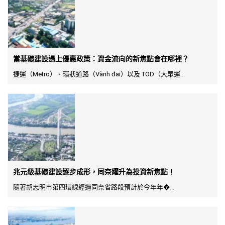
當基礎建設遇上優惠政策：資金流向的新焦點會在哪裡？
捷運（Metro）、環狀道路（Vành đai）以及 TOD（大眾運...
兆元級基礎建設逐步成形，同奈躍升為投資新焦點！
隨著胡志明市第四環線經過同奈省路段預計於今年年�...