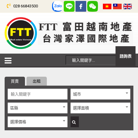
028 66843500
諮詢表
買賣
出租
城市
區縣
選擇面積
選擇價格