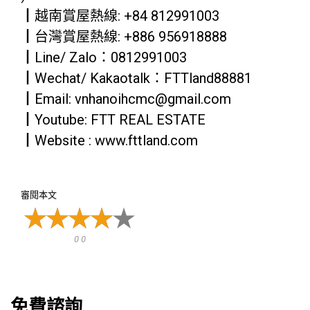
┃越南賞屋熱線: +84 812991003
┃台灣賞屋熱線: +886 956918888
┃Line/ Zalo：0812991003
┃Wechat/ Kakaotalk：FTTland88881
┃Email: vnhanoihcmc@gmail.com
┃Youtube: FTT REAL ESTATE
┃Website : www.fttland.com
審閱本文
0 0
免費諮詢