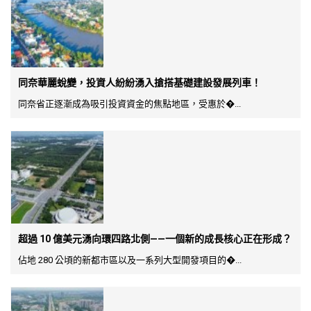
同奈華麗蛻變，投資人紛紛湧入搶搭基礎建設發展列車！
同奈省正逐漸成為吸引投資資金的焦點地區，受惠於�...
超過 10 億美元湧向環四路北側——一個新的成長核心正在形成？
佔地 280 公頃的新都市區以及一系列大型開發項目的�...