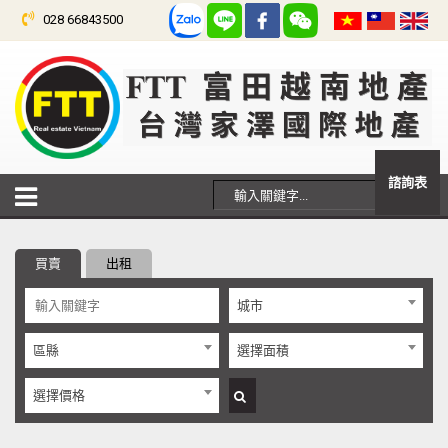
028 66843500
諮詢表
買賣
出租
城市
區縣
選擇面積
選擇價格