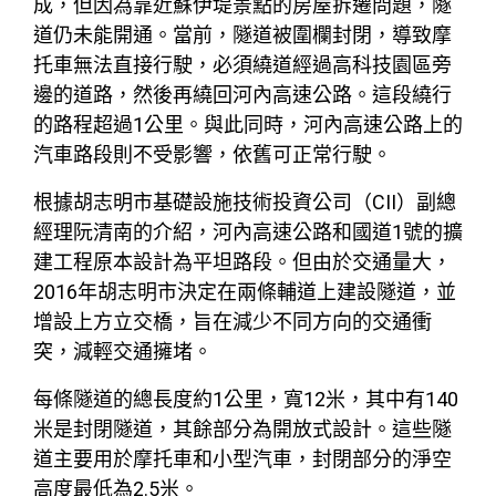
成，但因為靠近蘇伊堤景點的房屋拆遷問題，隧
道仍未能開通。當前，隧道被圍欄封閉，導致摩
托車無法直接行駛，必須繞道經過高科技園區旁
邊的道路，然後再繞回河內高速公路。這段繞行
的路程超過1公里。與此同時，河內高速公路上的
汽車路段則不受影響，依舊可正常行駛。
根據胡志明市基礎設施技術投資公司（CII）副總
經理阮清南的介紹，河內高速公路和國道1號的擴
建工程原本設計為平坦路段。但由於交通量大，
2016年胡志明市決定在兩條輔道上建設隧道，並
增設上方立交橋，旨在減少不同方向的交通衝
突，減輕交通擁堵。
每條隧道的總長度約1公里，寬12米，其中有140
米是封閉隧道，其餘部分為開放式設計。這些隧
道主要用於摩托車和小型汽車，封閉部分的淨空
高度最低為2.5米。