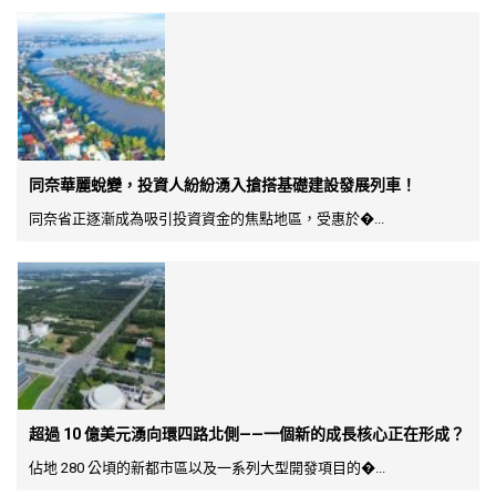
同奈華麗蛻變，投資人紛紛湧入搶搭基礎建設發展列車！
同奈省正逐漸成為吸引投資資金的焦點地區，受惠於�...
超過 10 億美元湧向環四路北側——一個新的成長核心正在形成？
佔地 280 公頃的新都市區以及一系列大型開發項目的�...