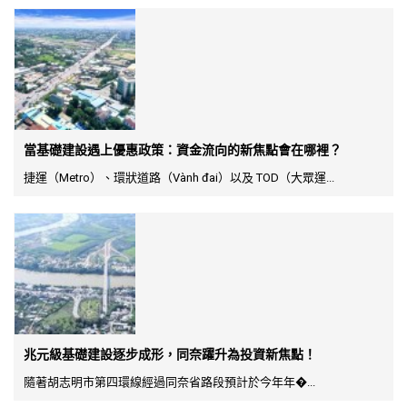
當基礎建設遇上優惠政策：資金流向的新焦點會在哪裡？
捷運（Metro）、環狀道路（Vành đai）以及 TOD（大眾運...
兆元級基礎建設逐步成形，同奈躍升為投資新焦點！
隨著胡志明市第四環線經過同奈省路段預計於今年年�...