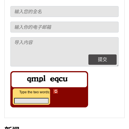
提交
Type the two words: