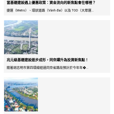
當基礎建設遇上優惠政策：資金流向的新焦點會在哪裡？
捷運（Metro）、環狀道路（Vành đai）以及 TOD（大眾運...
兆元級基礎建設逐步成形，同奈躍升為投資新焦點！
隨著胡志明市第四環線經過同奈省路段預計於今年年�...