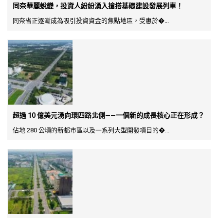
同奈華麗蛻變，投資人紛紛湧入搶搭基礎建設發展列車！
同奈省正逐漸成為吸引投資資金的焦點地區，受惠於�...
超過 10 億美元湧向環四路北側——一個新的成長核心正在形成？
佔地 280 公頃的新都市區以及一系列大型開發項目的�...