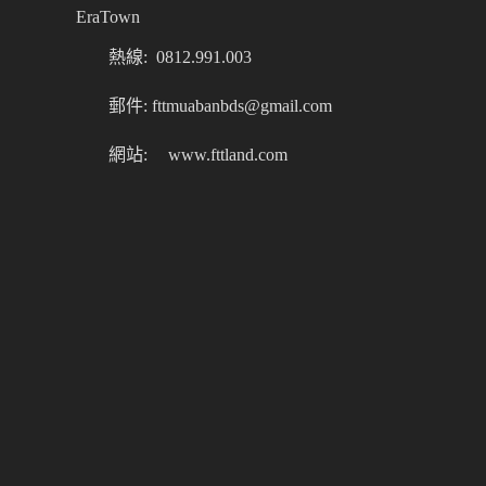
EraTown
熱線: 0812.991.003
郵件: fttmuabanbds@gmail.com
網站:
www.fttland.com