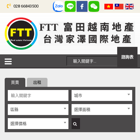
028 66843500
諮詢表
買賣
出租
城市
區縣
選擇面積
選擇價格