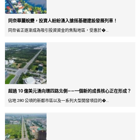
同奈華麗蛻變，投資人紛紛湧入搶搭基礎建設發展列車！
同奈省正逐漸成為吸引投資資金的焦點地區，受惠於�...
超過 10 億美元湧向環四路北側——一個新的成長核心正在形成？
佔地 280 公頃的新都市區以及一系列大型開發項目的�...