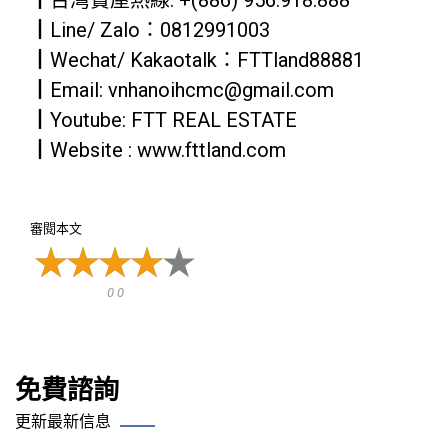
┃台灣賞屋熱線: +(886) 956.918.888
┃Line/ Zalo：0812991003
┃Wechat/ Kakaotalk：FTTland88881
┃Email: vnhanoihcmc@gmail.com
┃Youtube: FTT REAL ESTATE
┃Website : www.fttland.com
審閱本文
0 0
免費諮詢
更新最新信息