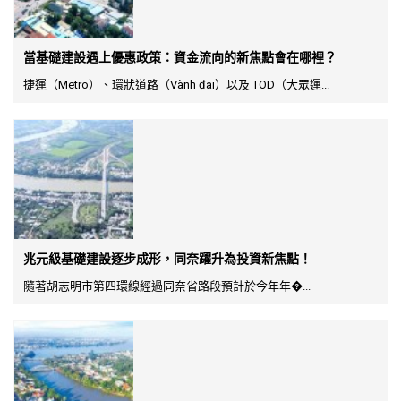
當基礎建設遇上優惠政策：資金流向的新焦點會在哪裡？
捷運（Metro）、環狀道路（Vành đai）以及 TOD（大眾運...
兆元級基礎建設逐步成形，同奈躍升為投資新焦點！
隨著胡志明市第四環線經過同奈省路段預計於今年年�...