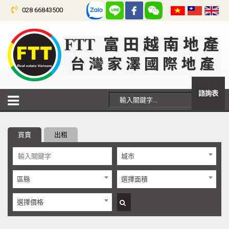
028 66843500
諮詢表
買賣
出租
城市
區縣
選擇面積
選擇價格