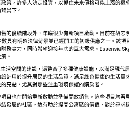
售政策，許多人決定投資，以抓住未來價格可能上漲的機
的背景下。
的後續階段外，年底很少有新項目啟動。目前在胡志明市南部的
發，是少數具有明確法律背景並已經開工的初級供應之一。該
實力，同時希望迎接年底的巨大需求。Essensia Sky
政策。
僅注重綠色生活空間的建設，還整合了多種健康設施，以滿足現
均設計用於提升居民的生活品質，滿足綠色健康的生活需
注的亮點，尤其對那些注重環境保護的購房者。
些項目也在開始重新啟動並準備開放銷售。這些項目均著
聯結發展的社區。這有助於提高公寓區的價值，對於尋求