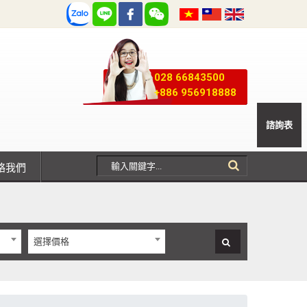
028 66843500
+886 956918888
諮詢表
聯絡我們
選擇價格