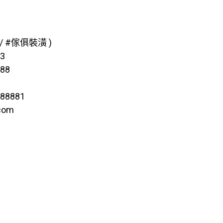
 #傢俱裝潢 )
3
88
d88881
com