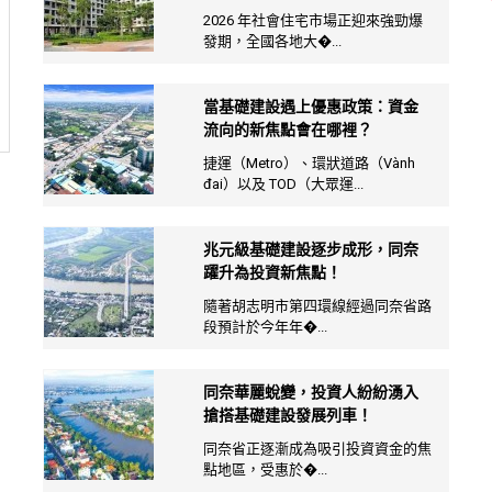
2026 年社會住宅市場正迎來強勁爆
發期，全國各地大�...
當基礎建設遇上優惠政策：資金
流向的新焦點會在哪裡？
捷運（Metro）、環狀道路（Vành
đai）以及 TOD（大眾運...
兆元級基礎建設逐步成形，同奈
躍升為投資新焦點！
隨著胡志明市第四環線經過同奈省路
段預計於今年年�...
同奈華麗蛻變，投資人紛紛湧入
搶搭基礎建設發展列車！
同奈省正逐漸成為吸引投資資金的焦
點地區，受惠於�...