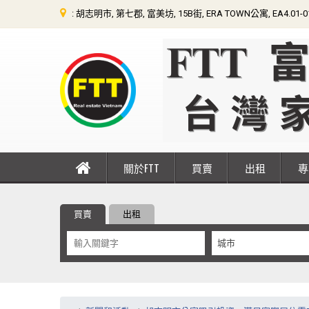
: 胡志明市, 第七郡, 富美坊, 15B街, ERA TOWN公寓, EA4.01-
關於FTT
買賣
出租
買賣
出租
城市