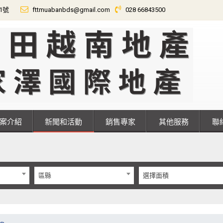
01號
fttmuabanbds@gmail.com
028 66843500
專案介紹
新聞和活動
銷售專家
其他服務
區縣
選擇面積