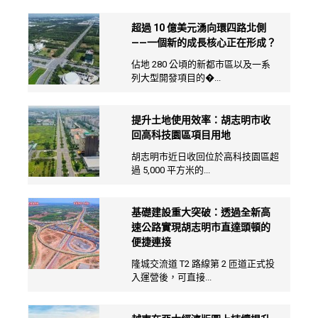
超過 10 億美元湧向環四路北側
——一個新的成長核心正在形成？
佔地 280 公頃的新都市區以及一系
列大型開發項目的�...
提升土地使用效率：胡志明市收
回高科技園區項目用地
胡志明市近日收回位於高科技園區超
過 5,000 平方米的...
基礎建設重大突破：透過全新高
速公路實現胡志明市直達頭頓的
便捷連接
隆城交流道 T2 路線第 2 匝道正式投
入運營後，可直接...