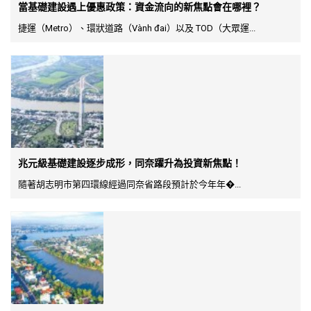
當基礎建設遇上優惠政策：資金流向的新焦點會在哪裡？
捷運（Metro）、環狀道路（Vành đai）以及 TOD（大眾運...
兆元級基礎建設逐步成形，同奈躍升為投資新焦點！
隨著胡志明市第四環線經過同奈省路段預計於今年年�...