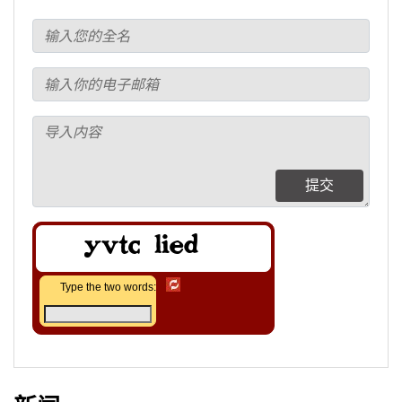
提交
Type the two words: