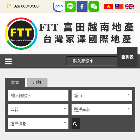
028 66843500
諮詢表
買賣
出租
城市
區縣
選擇面積
選擇價格