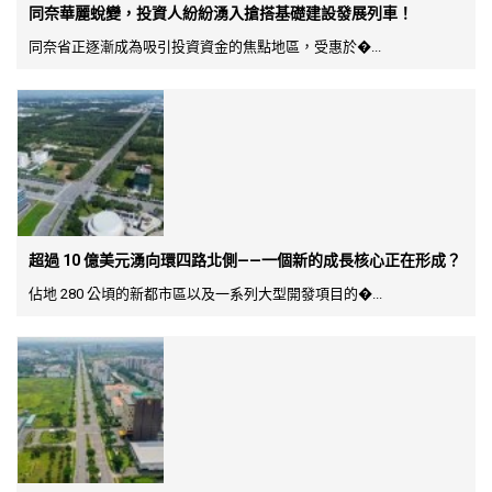
同奈華麗蛻變，投資人紛紛湧入搶搭基礎建設發展列車！
同奈省正逐漸成為吸引投資資金的焦點地區，受惠於�...
超過 10 億美元湧向環四路北側——一個新的成長核心正在形成？
佔地 280 公頃的新都市區以及一系列大型開發項目的�...