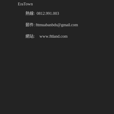
EraTown
熱線: 0812.991.003
郵件: fttmuabanbds@gmail.com
網站:
www.fttland.com