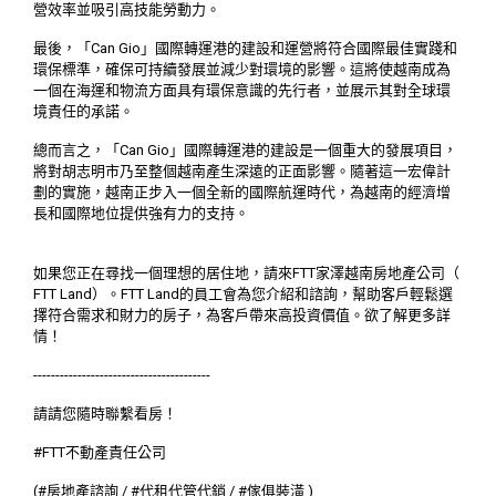
營效率並吸引高技能勞動力。
最後，「Can Gio」國際轉運港的建設和運營將符合國際最佳實踐和
環保標準，確保可持續發展並減少對環境的影響。這將使越南成為
一個在海運和物流方面具有環保意識的先行者，並展示其對全球環
境責任的承諾。
總而言之，「Can Gio」國際轉運港的建設是一個重大的發展項目，
將對胡志明市乃至整個越南產生深遠的正面影響。隨著這一宏偉計
劃的實施，越南正步入一個全新的國際航運時代，為越南的經濟增
長和國際地位提供強有力的支持。
如果您正在尋找一個理想的居住地，請來FTT家澤越南房地產公司（
FTT Land）。FTT Land的員工會為您介紹和諮詢，幫助客戶輕鬆選
擇符合需求和財力的房子，為客戶帶來高投資價值。欲了解更多詳
情！
----------------------------------------
請請您隨時聯繫看房！
#FTT不動產責任公司
(#房地產諮詢 / #代租代管代銷 / #傢俱裝潢 )