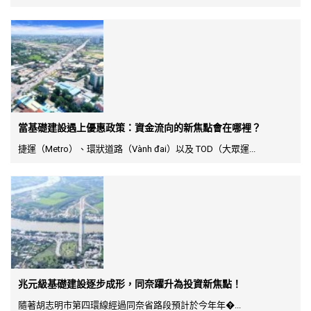
當基礎建設遇上優惠政策：資金流向的新焦點會在哪裡？
捷運（Metro）、環狀道路（Vành đai）以及 TOD（大眾運...
兆元級基礎建設逐步成形，同奈躍升為投資新焦點！
隨著胡志明市第四環線經過同奈省路段預計於今年年�...