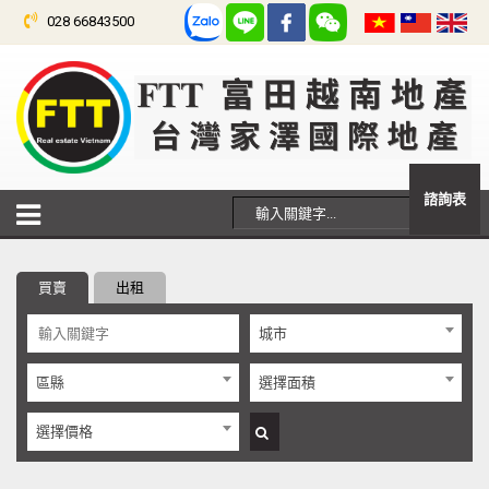
028 66843500
諮詢表
買賣
出租
城市
區縣
選擇面積
選擇價格