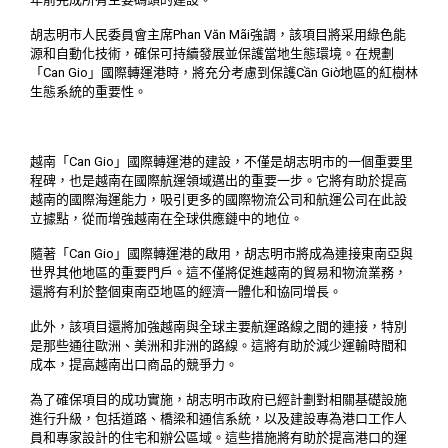
胡志明市人民委員會主席Phan Văn Mãi強調，該項目將采用綠色能
源和自動化技術，確保可持續發展並保護當地生態環境。在規劃
「Can Gio」國際轉運港時，將充分考慮到保護Cần Giờ地區的紅樹林
生態系統的重要性。
越南「Can Gio」國際轉運港的建設，不僅是胡志明市的一個重要里
程碑，也是越南在國際航運領域邁出的重要一步。它將有助於提高
越南的國際海運能力，吸引更多的國際物流公司和航運公司在此設
立據點，從而增強越南在全球供應鏈中的地位。
隨著「Can Gio」國際轉運港的啟用，胡志明市將成為連接東南亞與
世界其他地區的重要門戶。這不僅將促進越南的貿易和物流業務，
還將有利於整個東南亞地區的經濟一體化和協同增長。
此外，該項目還將加強越南與全球主要航運路線之間的連接，特別
是那些通往歐洲、美洲和非洲的路線。這將有助於減少運輸時間和
成本，提高越南出口商品的競爭力。
為了確保項目的成功實施，胡志明市政府已經計劃對相關基礎設施
進行升級，包括道路、橋梁和通信系統，以及建設專為港口工作人
員和專家設計的住宅和辦公區域。這些措施將有助於提高港口的運