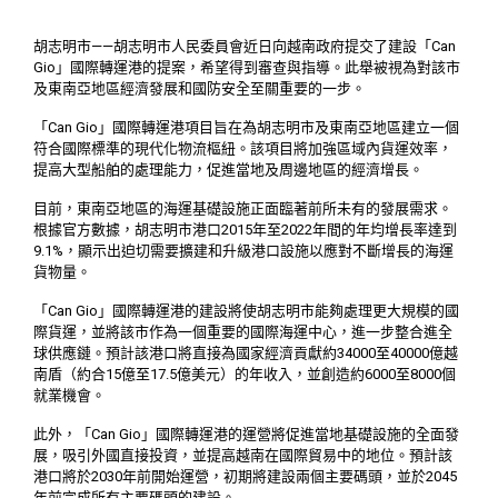
胡志明市——胡志明市人民委員會近日向越南政府提交了建設「Can
Gio」國際轉運港的提案，希望得到審查與指導。此舉被視為對該市
及東南亞地區經濟發展和國防安全至關重要的一步。
「Can Gio」國際轉運港項目旨在為胡志明市及東南亞地區建立一個
符合國際標準的現代化物流樞紐。該項目將加強區域內貨運效率，
提高大型船舶的處理能力，促進當地及周邊地區的經濟增長。
目前，東南亞地區的海運基礎設施正面臨著前所未有的發展需求。
根據官方數據，胡志明市港口2015年至2022年間的年均增長率達到
9.1%，顯示出迫切需要擴建和升級港口設施以應對不斷增長的海運
貨物量。
「Can Gio」國際轉運港的建設將使胡志明市能夠處理更大規模的國
際貨運，並將該市作為一個重要的國際海運中心，進一步整合進全
球供應鏈。預計該港口將直接為國家經濟貢獻約34000至40000億越
南盾（約合15億至17.5億美元）的年收入，並創造約6000至8000個
就業機會。
此外，「Can Gio」國際轉運港的運營將促進當地基礎設施的全面發
展，吸引外國直接投資，並提高越南在國際貿易中的地位。預計該
港口將於2030年前開始運營，初期將建設兩個主要碼頭，並於2045
年前完成所有主要碼頭的建設。