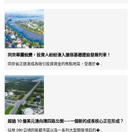
同奈華麗蛻變，投資人紛紛湧入搶搭基礎建設發展列車！
同奈省正逐漸成為吸引投資資金的焦點地區，受惠於�...
超過 10 億美元湧向環四路北側——一個新的成長核心正在形成？
佔地 280 公頃的新都市區以及一系列大型開發項目的�...