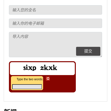
提交
Type the two words: