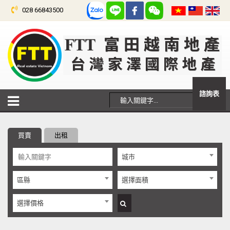
028 66843500
諮詢表
買賣
出租
城市
區縣
選擇面積
選擇價格