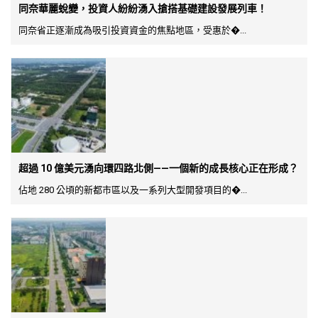
同奈華麗蛻變，投資人紛紛湧入搶搭基礎建設發展列車！
同奈省正逐漸成為吸引投資資金的焦點地區，受惠於�...
超過 10 億美元湧向環四路北側——一個新的成長核心正在形成？
佔地 280 公頃的新都市區以及一系列大型開發項目的�...