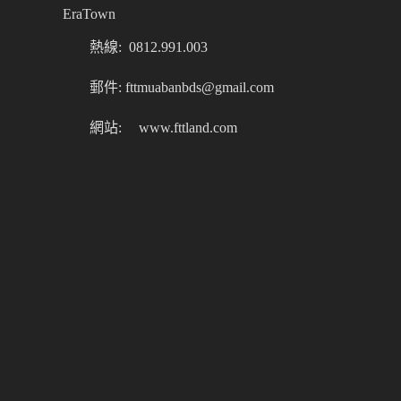
EraTown
熱線: 0812.991.003
郵件: fttmuabanbds@gmail.com
網站:
www.fttland.com