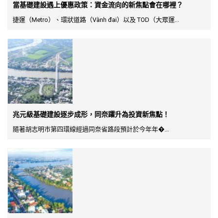
當基礎建設遇上優惠政策：資金流向的新焦點會在哪裡？
捷運（Metro）、環狀道路（Vành đai）以及 TOD（大眾運...
兆元級基礎建設逐步成形，同奈躍升為投資新焦點！
隨著胡志明市第四環線經過同奈省路段預計於今年年�...